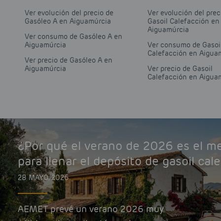
Ver evolución del precio de
Ver evolución del prec
Gasóleo A en Aiguamúrcia
Gasoil Calefacción en
Aiguamúrcia
Ver consumo de Gasóleo A en
Aiguamúrcia
Ver consumo de Gasoi
Calefacción en Aigua
Ver precio de Gasóleo A en
Aiguamúrcia
Ver precio de Gasoil
Calefacción en Aigua
¿Por qué el verano de 2026 es el 
para llenar el depósito de gasoil cal
28 MAYO, 2026
AEMET prevé un verano 2026 muy