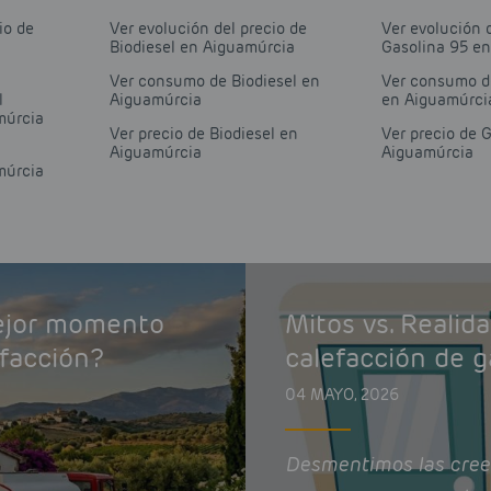
io de
Ver evolución del precio de
Ver evolución 
Biodiesel en Aiguamúrcia
Gasolina 95 e
Ver consumo de Biodiesel en
Ver consumo d
l
Aiguamúrcia
en Aiguamúrci
múrcia
Ver precio de Biodiesel en
Ver precio de 
Aiguamúrcia
Aiguamúrcia
múrcia
mejor momento
Mitos vs. Realid
efacción?
calefacción de g
04 MAYO, 2026
Desmentimos las cree