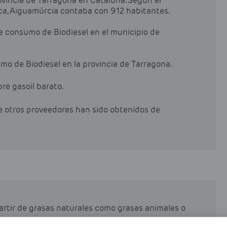
ovincia de Tarragona en Cataluña. Según el
ica, Aiguamúrcia contaba con 912 habitantes.
de consumo de Biodiesel en el municipio de
mo de Biodiesel en la provincia de Tarragona.
pre gasoil barato.
de otros proveedores han sido obtenidos de
partir de grasas naturales como grasas animales o
rocesos industriales de esterificación y