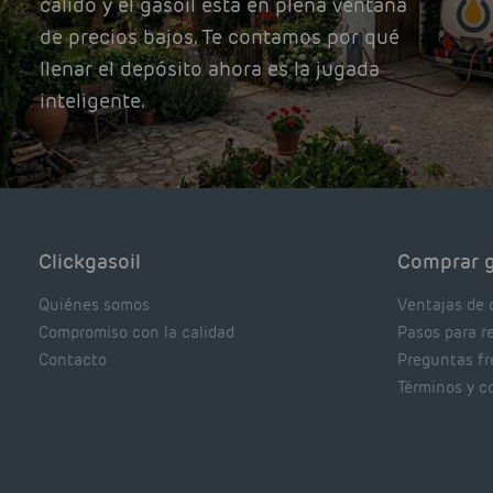
cálido y el gasoil está en plena ventana
de precios bajos. Te contamos por qué
llenar el depósito ahora es la jugada
inteligente.
Clickgasoil
Comprar g
Quiénes somos
Ventajas de 
Compromiso con la calidad
Pasos para r
Contacto
Preguntas f
Términos y c