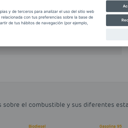
Ac
al o total del petrodiésel o gasóleo obtenido a
pias y de terceros para analizar el uso del sitio web
e reduce de forma muy notable las emisiones
 relacionada con tus preferencias sobre la base de
Rec
partir de tus hábitos de navegación (por ejemplo,
ido de carbono y otros hidrocarburos volátiles.
biodiesel que argumentan que el proceso de
ción masiva de plantaciones forestales.
s sobre el combustible y sus diferentes est
Biodiesel
Gasolina 95