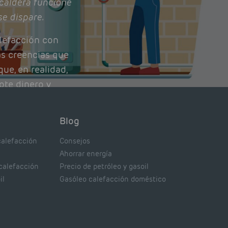
caldera funcione
se dispare.
lefacción con
as creencias que
ue, en realidad,
ote dinero y
nto de tu caldera.
con lo que
Blog
xpertos.
calefacción
Consejos
Ahorrar energía
 calefacción
Precio de petróleo y gasoil
il
Gasóleo calefacción doméstico