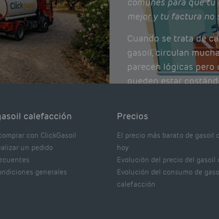
comunes para que tu 
mejor y tu factura no 
Cuando se trata de ca
gasoil, circulan much
parecen lógicas pero q
pueden estar costánd
afectando el rendimie
Pocas se contrastan 
asoil calefacción
Precios
realmente dicen los e
comprar con ClickGasoil
El precio más barato de gasoil 
ealizar un pedido
hoy
recuentes
Evolución del precio del gasoil
ondiciones generales
Evolución del consumo de gaso
calefacción