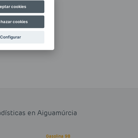
eptar cookies
hazar cookies
Configurar
adísticas en Aiguamúrcia
Gasolina 98