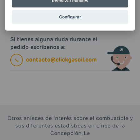
Rechazar cookies
electrónico.
Más información
Configurar
Si tienes alguna duda durante el
pedido escríbenos a:
contacto@clickgasoil.com
Otros enlaces de interés sobre el combustible y
sus diferentes estadísticas en Línea de la
Concepción, La