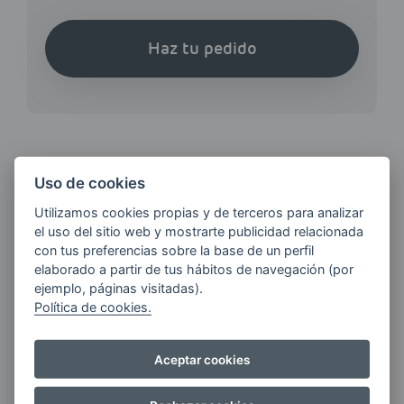
Haz tu pedido
Uso de cookies
¿QUIERES ESTAR AL DÍA DE
LAS
Utilizamos cookies propias y de terceros para analizar
ÚLTIMAS NOVEDADES?
el uso del sitio web y mostrarte publicidad relacionada
con tus preferencias sobre la base de un perfil
elaborado a partir de tus hábitos de navegación (por
ejemplo, páginas visitadas).
E-MAIL
Política de cookies.
Aceptar cookies
Quiero recibir las últimas novedades de AVIA
ENERGIAS por cualquier medio, incluido