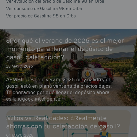
Ver evolución del precio de Gasolina 98 en Orba
Ver consumo de Gasolina 98 en Orba
Ver precio de Gasolina 98 en Orba
¿Por qué el verano de 2026 es el mejor
momento para llenar el depósito de
gasoil calefacción?
28 MAYO, 2026
AEMET prevé un verano 2026 muy cálido y el
gasoil está en plena ventana de precios bajos.
Te contamos por qué llenar el depósito ahora
es la jugada inteligente.
Mitos vs. Realidades: ¿Realmente
ahorras con tu calefacción de gasoil?
04 MAYO, 2026