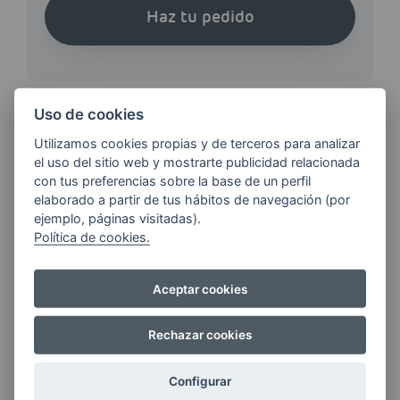
Haz tu pedido
Uso de cookies
Utilizamos cookies propias y de terceros para analizar
¿QUIERES ESTAR AL DÍA DE
el uso del sitio web y mostrarte publicidad relacionada
LAS
con tus preferencias sobre la base de un perfil
ÚLTIMAS NOVEDADES?
elaborado a partir de tus hábitos de navegación (por
ejemplo, páginas visitadas).
Política de cookies.
E-MAIL
Aceptar cookies
Rechazar cookies
Quiero recibir las últimas novedades de AVIA
ENERGIAS por cualquier medio, incluido
electrónico.
Más información
Configurar