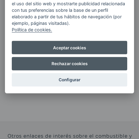
el uso del sitio web y mostrarte publicidad relacionada
Quiero recibir las últimas novedades de AVIA
con tus preferencias sobre la base de un perfil
ENERGIAS por cualquier medio, incluido
elaborado a partir de tus hábitos de navegación (por
electrónico.
Más información
ejemplo, páginas visitadas).
Política de cookies.
Aceptar cookies
Si tienes alguna duda durante el
Rechazar cookies
pedido escríbenos a:
contacto@clickgasoil.com
Configurar
Otros enlaces de interés sobre el combustible y