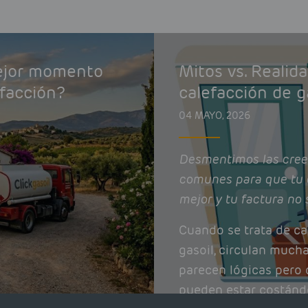
mejor momento
Mitos vs. Realid
efacción?
calefacción de g
04 MAYO, 2026
Desmentimos las cree
comunes para que tu 
mejor y tu factura no 
Cuando se trata de ca
gasoil, circulan much
parecen lógicas pero q
pueden estar costánd