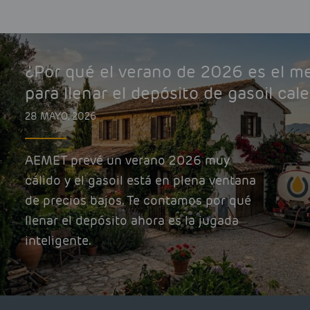
¿Por qué el verano de 2026 es el 
para llenar el depósito de gasoil cal
28 MAYO, 2026
AEMET prevé un verano 2026 muy
cálido y el gasoil está en plena ventana
de precios bajos. Te contamos por qué
llenar el depósito ahora es la jugada
inteligente.