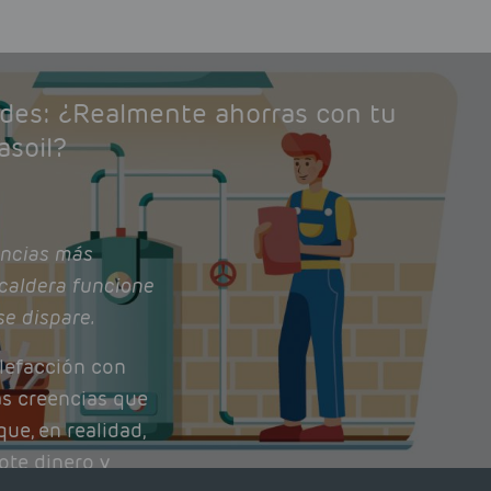
ades: ¿Realmente ahorras con tu
asoil?
ncias más
caldera funcione
se dispare.
lefacción con
as creencias que
ue, en realidad,
ote dinero y