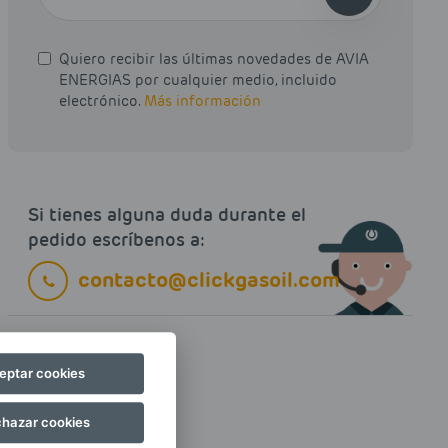
Quiero recibir las últimas novedades de AVIA
ENERGIAS por cualquier medio, incluido
electrónico.
Más información
Si tienes alguna duda durante el
pedido escríbenos a:
contacto@clickgasoil.com
eptar cookies
hazar cookies