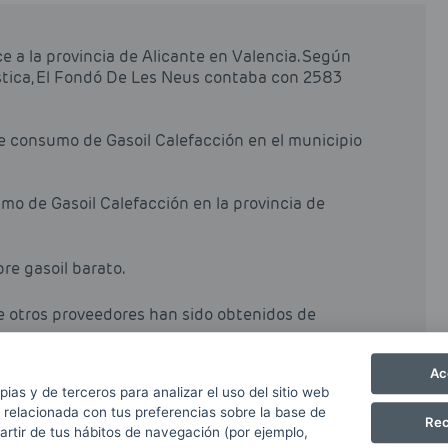
 a la provincia de Alicante en Valencia. Según
ística, El Fondó De Les Neus contaba con 2583
de consumo de Gasoil Calefacción en el municipio
mo de Gasoil Calefacción en la provincia de
pre gasoil barato.
de otros proveedores han sido obtenidos de
Ac
pias y de terceros para analizar el uso del sitio web
 relacionada con tus preferencias sobre la base de
Rec
partir de tus hábitos de navegación (por ejemplo,