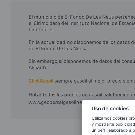
El municipio de El Fondó De Les Neus pertenece
el último dato del Instituto Nacional de Estad
habitantes.
En la actualidad, no disponemos de los datos 
de El Fondó De Les Neus.
Sin embargo, sí disponemos de datos del consu
Alicante.
Click
Gasoil
siempre gasoil al mejor precio, siem
Nota: Todos los precios de gasoil calefacción 
www.geoportalgasolineras.com.
Uso de cookies
Utilizamos cookies pro
y mostrarte publicidad
un perfil elaborado a 