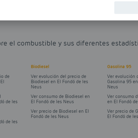
re el combustible y sus diferentes estadís
Biodiesel
Gasolina 95
io de
Ver evolución del precio de
Ver evolución 
 El
Biodiesel en El Fondó de les
Gasolina 95 en
Neus
Neus
l
Ver consumo de Biodiesel en
Ver consumo d
dó de les
El Fondó de les Neus
en El Fondó de
Ver precio de Biodiesel en El
Ver precio de 
Fondó de les Neus
El Fondó de le
dó de les