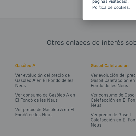
páginas visitadas).
Política de cookies.
Otros enlaces de interés sob
Gasóleo A
Gasoil Calefacción
Ver evolución del precio de
Ver evolución del prec
Gasóleo A en El Fondó de les
Gasoil Calefacción en
Neus
Fondó de les Neus
Ver consumo de Gasóleo A en
Ver consumo de Gasoi
El Fondó de les Neus
Calefacción en El Fon
Neus
Ver precio de Gasóleo A en El
Fondó de les Neus
Ver precio de Gasoil
Calefacción en El Fon
Neus