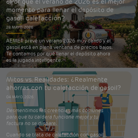
¿Por qué el verano de 2026 es el mejor
momento para llenar el depósito de
gasoil calefacción?
28 MAYO, 2026
AEMET prevé un verano 2026 muy cálido y el
gasoil está en plena ventana de precios bajos.
Te contamos por qué llenar el depósito ahora
es la jugada inteligente.
Mitos vs. Realidades: ¿Realmente
ahorras con tu calefacción de gasoil?
04 MAYO, 2026
Desmentimos las creencias más comunes
para que tu caldera funcione mejor y tu
factura no se dispare.
Cuando se trata de calefacción con gasoil,