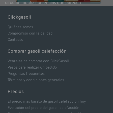
circulan muchas creencias que parecen
lógicas pero que, en realidad, pueden estar
costándote dinero y afectando el rendimiento
Clickgasoil
de tu caldera. Pocas se contrastan con lo que
realmente dicen los expertos.
Quiénes somos
Compromiso con la calidad
Contacto
Comprar gasoil calefacción
Ventajas de comprar con ClickGasoil
Pasos para realizar un pedido
Preguntas frecuentes
Términos y condiciones generales
Precios
El precio más barato de gasoil calefacción hoy
Evolución del precio del gasoil calefacción