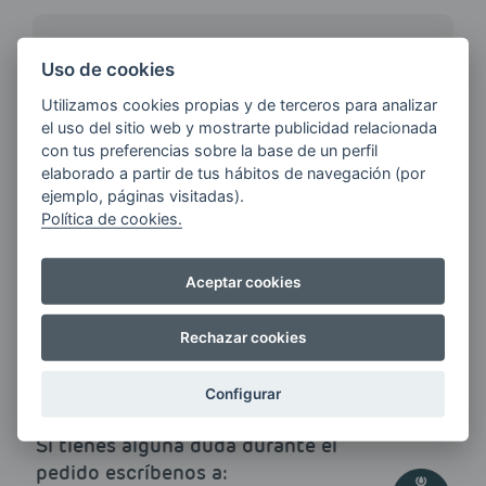
¿QUIERES ESTAR AL DÍA DE
Uso de cookies
LAS
ÚLTIMAS NOVEDADES?
Utilizamos cookies propias y de terceros para analizar
el uso del sitio web y mostrarte publicidad relacionada
con tus preferencias sobre la base de un perfil
elaborado a partir de tus hábitos de navegación (por
E-MAIL
ejemplo, páginas visitadas).
Política de cookies.
Quiero recibir las últimas novedades de AVIA
Aceptar cookies
ENERGIAS por cualquier medio, incluido
electrónico.
Más información
Rechazar cookies
Configurar
Si tienes alguna duda durante el
pedido escríbenos a: