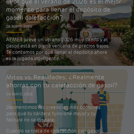
¿Por qué el verano de 2026 es el mejor
momento para llenar el depósito de
gasoil calefacción?
28 MAYO, 2026
AEMET prevé un verano 2026 muy cálido y el
gasoil está en plena ventana de precios bajos.
Te contamos por qué llenar el depósito ahora
es la jugada inteligente.
Mitos vs. Realidades: ¿Realmente
ahorras con tu calefacción de gasoil?
04 MAYO, 2026
Desmentimos las creencias más comunes
para que tu caldera funcione mejor y tu
factura no se dispare.
Cuando se trata de calefacción con gasoil,