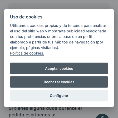
¿QUIERES ESTAR AL DÍA DE
Uso de cookies
LAS
ÚLTIMAS NOVEDADES?
Utilizamos cookies propias y de terceros para analizar
el uso del sitio web y mostrarte publicidad relacionada
con tus preferencias sobre la base de un perfil
elaborado a partir de tus hábitos de navegación (por
E-MAIL
ejemplo, páginas visitadas).
Política de cookies.
Quiero recibir las últimas novedades de AVIA
Aceptar cookies
ENERGIAS por cualquier medio, incluido
electrónico.
Más información
Rechazar cookies
Configurar
Si tienes alguna duda durante el
pedido escríbenos a: