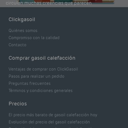
circulan muchas creencias que parecen
lógicas pero que, en realidad, pueden estar
costándote dinero y afectando el rendimiento
Clickgasoil
de tu caldera. Pocas se contrastan con lo que
realmente dicen los expertos.
Quiénes somos
Compromiso con la calidad
Contacto
Comprar gasoil calefacción
Ventajas de comprar con ClickGasoil
Pasos para realizar un pedido
Preguntas frecuentes
Términos y condiciones generales
Precios
El precio más barato de gasoil calefacción hoy
Evolución del precio del gasoil calefacción