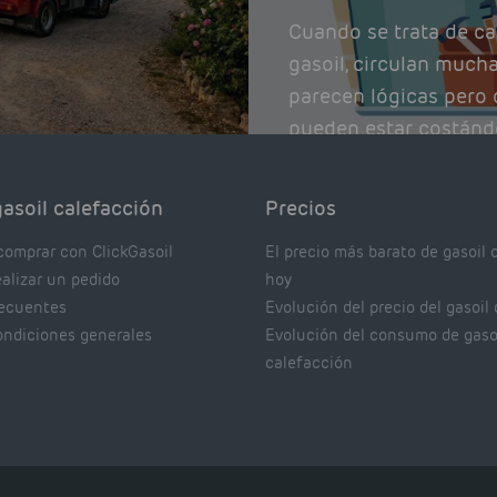
Cuando se trata de ca
gasoil, circulan much
parecen lógicas pero q
pueden estar costánd
afectando el rendimie
Pocas se contrastan 
asoil calefacción
Precios
realmente dicen los e
comprar con ClickGasoil
El precio más barato de gasoil 
ealizar un pedido
hoy
recuentes
Evolución del precio del gasoil
ondiciones generales
Evolución del consumo de gaso
calefacción