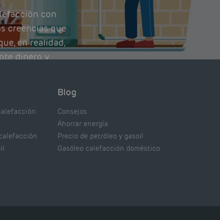
lefacción con
as creencias que
ue, en realidad,
ote dinero y
nto de tu caldera.
con lo que
Blog
xpertos.
calefacción
Consejos
Ahorrar energía
 calefacción
Precio de petróleo y gasoil
il
Gasóleo calefacción doméstico