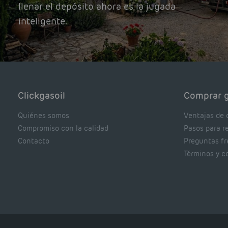
llenar el depósito ahora es la jugada
inteligente.
Clickgasoil
Comprar g
Quiénes somos
Ventajas de 
Compromiso con la calidad
Pasos para r
Contacto
Preguntas f
Términos y c