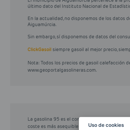
El municipio de Aiguamúrcia pertenece a la pr
último dato del Instituto Nacional de Estadíst
En la actualidad, no disponemos de los datos 
Aiguamúrcia.
Sin embargo, sí disponemos de datos del consu
Click
Gasoil
siempre gasoil al mejor precio, siem
Nota: Todos los precios de gasoil calefacción 
www.geoportalgasolineras.com.
La gasolina 95 es el combustible más frecuent
Uso de cookies
coste es más asequible que la gasolina 98, lo cu