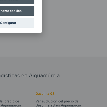
hazar cookies
Configurar
adísticas en Aiguamúrcia
Gasolina 98
del precio de
Ver evolución del precio de
n Aiguamúrcia
Gasolina 98 en Aiguamúrcia