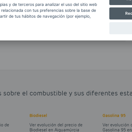
n recargo a las gasolinas respecto a los gasóleos
pias y de terceros para analizar el uso del sitio web
 relacionada con tus preferencias sobre la base de
Rec
partir de tus hábitos de navegación (por ejemplo,
e el gasóleo y diésel, y ayuda a mantener limpios
re emitidas.
s sobre el combustible y sus diferentes est
Biodiesel
Gasolina 95
io de
Ver evolución del precio de
Ver evolución 
Biodiesel en Aiguamúrcia
Gasolina 95 e