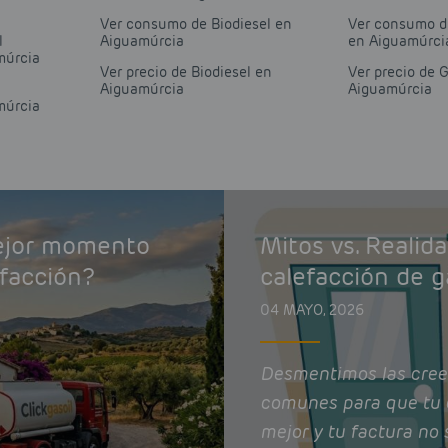
Ver consumo de Biodiesel en
Ver consumo d
l
Aiguamúrcia
en Aiguamúrci
múrcia
Ver precio de Biodiesel en
Ver precio de 
Aiguamúrcia
Aiguamúrcia
múrcia
mejor momento
Mitos vs. Realid
efacción?
calefacción de g
04 MAYO, 2026
Desmentimos las cree
comunes para que tu 
mejor y tu factura no 