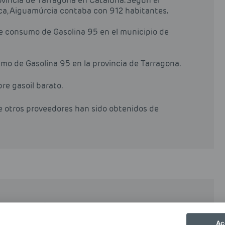
ovincia de Tarragona en Cataluña. Según el
ica, Aiguamúrcia contaba con 912 habitantes.
de consumo de Gasolina 95 en el municipio de
mo de Gasolina 95 en la provincia de Tarragona.
pre gasoil barato.
de otros proveedores han sido obtenidos de
e en los vehículos no comerciales en España. Su
al incentiva su uso, si bien es cierto que en
Ac