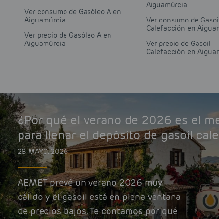
Aiguamúrcia
Ver consumo de Gasóleo A en
Aiguamúrcia
Ver consumo de Gasoi
Calefacción en Aigua
Ver precio de Gasóleo A en
Aiguamúrcia
Ver precio de Gasoil
Calefacción en Aigua
¿Por qué el verano de 2026 es el 
para llenar el depósito de gasoil cal
28 MAYO, 2026
AEMET prevé un verano 2026 muy
cálido y el gasoil está en plena ventana
de precios bajos. Te contamos por qué