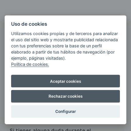
Uso de cookies
¿QUIERES ESTAR AL DÍA DE
LAS
Utilizamos cookies propias y de terceros para analizar
ÚLTIMAS NOVEDADES?
el uso del sitio web y mostrarte publicidad relacionada
con tus preferencias sobre la base de un perfil
elaborado a partir de tus hábitos de navegación (por
E-MAIL
ejemplo, páginas visitadas).
Política de cookies.
Aceptar cookies
Quiero recibir las últimas novedades de AVIA
ENERGIAS por cualquier medio, incluido
Rechazar cookies
electrónico.
Más información
Configurar
Si tienes alguna duda durante el