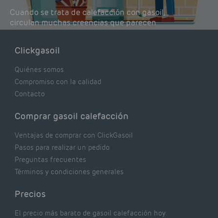
Cuando se trata de calefacción con gasoil,
circulan muchas creencias que parecen
lógicas pero que, en realidad, pueden estar
costándote dinero y afectando el rendimiento
Clickgasoil
de tu caldera. Pocas se contrastan con lo que
realmente dicen los expertos.
Quiénes somos
Compromiso con la calidad
Contacto
Comprar gasoil calefacción
Ventajas de comprar con ClickGasoil
Pasos para realizar un pedido
Preguntas frecuentes
Términos y condiciones generales
Precios
El precio más barato de gasoil calefacción hoy