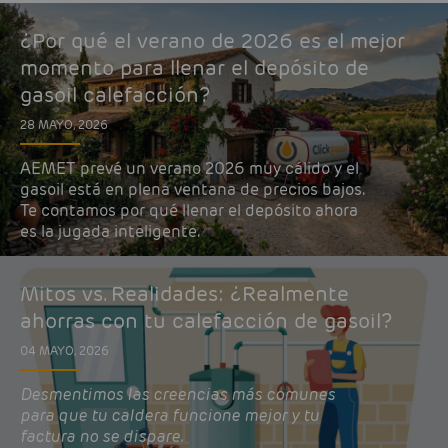
¿Por qué el verano de 2026 es el mejor
momento para llenar el depósito de
gasoil calefacción?
28 MAYO, 2026
AEMET prevé un verano 2026 muy cálido y el
gasoil está en plena ventana de precios bajos.
Te contamos por qué llenar el depósito ahora
es la jugada inteligente.
Mitos vs. Realidades: ¿Realmente
ahorras con tu calefacción de gasoil?
04 MAYO, 2026
Desmentimos las creencias más comunes
para que tu caldera funcione mejor y tu
factura no se dispare.