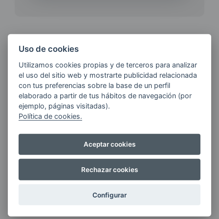
Uso de cookies
¿QUIERES ESTAR AL DÍA DE
Utilizamos cookies propias y de terceros para analizar
LAS
el uso del sitio web y mostrarte publicidad relacionada
ÚLTIMAS NOVEDADES?
con tus preferencias sobre la base de un perfil
elaborado a partir de tus hábitos de navegación (por
ejemplo, páginas visitadas).
E-MAIL
Política de cookies.
Aceptar cookies
Quiero recibir las últimas novedades de AVIA
ENERGIAS por cualquier medio, incluido
Rechazar cookies
electrónico.
Más información
Configurar