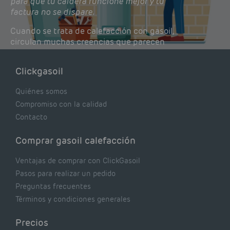
para que tu caldera funcione mejor y tu
factura no se dispare.
Cuando se trata de calefacción con gasoil,
circulan muchas creencias que parecen
lógicas pero que, en realidad, pueden estar
costándote dinero y afectando el rendimiento
Clickgasoil
de tu caldera. Pocas se contrastan con lo que
realmente dicen los expertos.
Quiénes somos
Compromiso con la calidad
Contacto
Comprar gasoil calefacción
Ventajas de comprar con ClickGasoil
Pasos para realizar un pedido
Preguntas frecuentes
Términos y condiciones generales
Precios