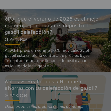
¿Por qué el verano de 2026 es el mejor
momento para llenar el depósito de
gasoil calefacción?
28 MAYO, 2026
AEMET prevé un verano 2026 muy cálido y el
gasoil está en plena ventana de precios bajos.
Te contamos por qué llenar el depósito ahora
es la jugada inteligente.
Mitos vs. Realidades: ¿Realmente
ahorras con tu calefacción de gasoil?
04 MAYO, 2026
Desmentimos las creencias más comunes