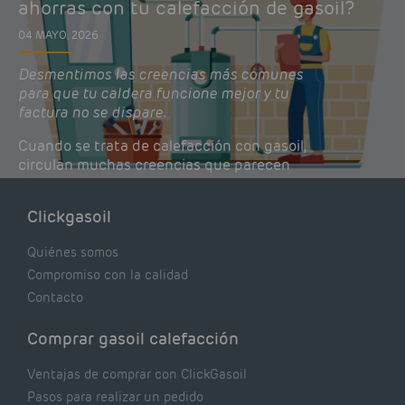
ahorras con tu calefacción de gasoil?
04 MAYO, 2026
Desmentimos las creencias más comunes
para que tu caldera funcione mejor y tu
factura no se dispare.
Cuando se trata de calefacción con gasoil,
circulan muchas creencias que parecen
lógicas pero que, en realidad, pueden estar
costándote dinero y afectando el rendimiento
Clickgasoil
de tu caldera. Pocas se contrastan con lo que
realmente dicen los expertos.
Quiénes somos
Compromiso con la calidad
Contacto
Comprar gasoil calefacción
Ventajas de comprar con ClickGasoil
Pasos para realizar un pedido