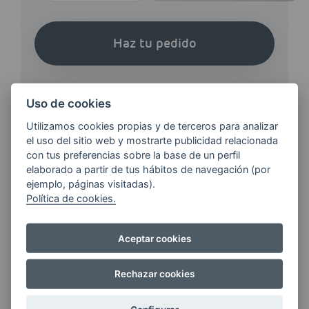
Haz tu pedido
Uso de cookies
Utilizamos cookies propias y de terceros para analizar
el uso del sitio web y mostrarte publicidad relacionada
¿QUIERES ESTAR AL DÍA DE
con tus preferencias sobre la base de un perfil
LAS
elaborado a partir de tus hábitos de navegación (por
ÚLTIMAS NOVEDADES?
ejemplo, páginas visitadas).
Política de cookies.
E-MAIL
Aceptar cookies
Rechazar cookies
Quiero recibir las últimas novedades de AVIA