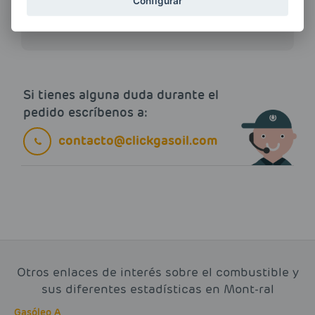
ENERGIAS por cualquier medio, incluido
Configurar
electrónico.
Más información
Si tienes alguna duda durante el
pedido escríbenos a:
contacto@clickgasoil.com
Otros enlaces de interés sobre el combustible y
sus diferentes estadísticas en Mont-ral
Gasóleo A