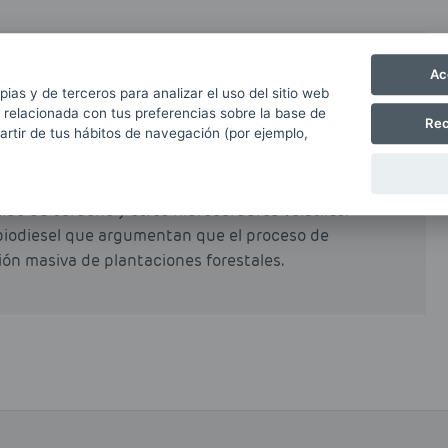
Ac
partir de grasas naturales como grasas animales o
pias y de terceros para analizar el uso del sitio web
rocesos industriales de esterificación y
 relacionada con tus preferencias sobre la base de
Rec
partir de tus hábitos de navegación (por ejemplo,
al o total del petrodiésel o gasóleo obtenido a
e reduce de forma muy notable las emisiones
ido de carbono y otros hidrocarburos volátiles.
biodiesel que argumentan que el proceso de
ción masiva de plantaciones forestales.