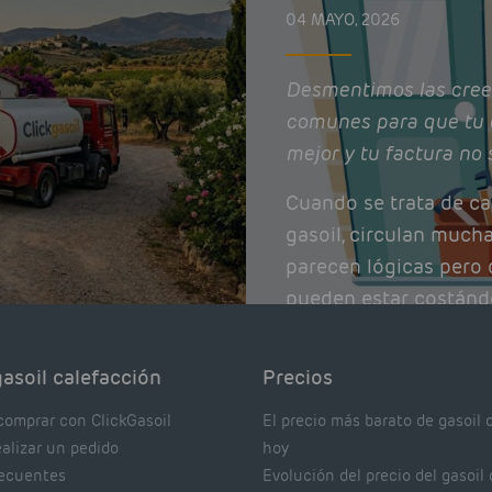
04 MAYO, 2026
Desmentimos las cree
comunes para que tu 
mejor y tu factura no 
Cuando se trata de ca
gasoil, circulan much
parecen lógicas pero q
pueden estar costánd
afectando el rendimie
Pocas se contrastan 
asoil calefacción
Precios
realmente dicen los e
comprar con ClickGasoil
El precio más barato de gasoil 
ealizar un pedido
hoy
recuentes
Evolución del precio del gasoil