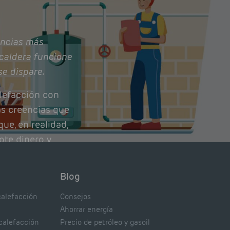
ncias más
caldera funcione
se dispare.
lefacción con
as creencias que
ue, en realidad,
ote dinero y
nto de tu caldera.
con lo que
Blog
xpertos.
calefacción
Consejos
Ahorrar energía
 calefacción
Precio de petróleo y gasoil