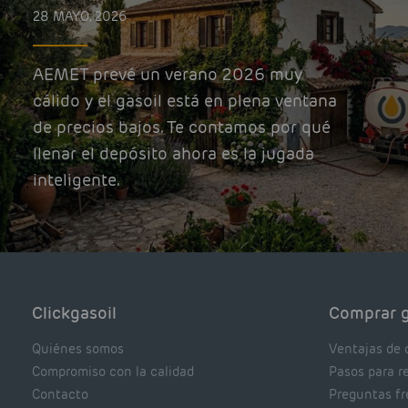
28 MAYO, 2026
AEMET prevé un verano 2026 muy
cálido y el gasoil está en plena ventana
de precios bajos. Te contamos por qué
llenar el depósito ahora es la jugada
inteligente.
Clickgasoil
Comprar g
Quiénes somos
Ventajas de 
Compromiso con la calidad
Pasos para r
Contacto
Preguntas f