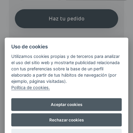
Haz tu pedido
Uso de cookies
Utilizamos cookies propias y de terceros para analizar
el uso del sitio web y mostrarte publicidad relacionada
¿QUIERES ESTAR AL DÍA DE
con tus preferencias sobre la base de un perfil
LAS
elaborado a partir de tus hábitos de navegación (por
ÚLTIMAS NOVEDADES?
ejemplo, páginas visitadas).
Política de cookies.
E-MAIL
Aceptar cookies
Rechazar cookies
Quiero recibir las últimas novedades de AVIA