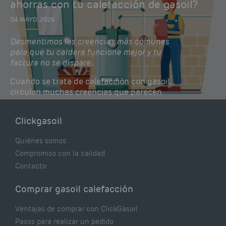
ahorras con tu calefacción de gasoil?
04 MAYO, 2026
Desmentimos las creencias más comunes
para que tu caldera funcione mejor y tu
factura no se dispare.
Cuando se trata de calefacción con gasoil,
circulan muchas creencias que parecen
lógicas pero que, en realidad, pueden estar
costándote dinero y afectando el rendimiento
Clickgasoil
de tu caldera. Pocas se contrastan con lo que
realmente dicen los expertos.
Quiénes somos
Compromiso con la calidad
Contacto
Comprar gasoil calefacción
Ventajas de comprar con ClickGasoil
Pasos para realizar un pedido