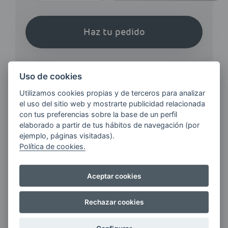
Haz tu pedido
Uso de cookies
Utilizamos cookies propias y de terceros para analizar
el uso del sitio web y mostrarte publicidad relacionada
¿QUIERES ESTAR AL DÍA DE
con tus preferencias sobre la base de un perfil
LAS
elaborado a partir de tus hábitos de navegación (por
ÚLTIMAS NOVEDADES?
ejemplo, páginas visitadas).
Política de cookies.
E-MAIL
Aceptar cookies
Rechazar cookies
Quiero recibir las últimas novedades de AVIA