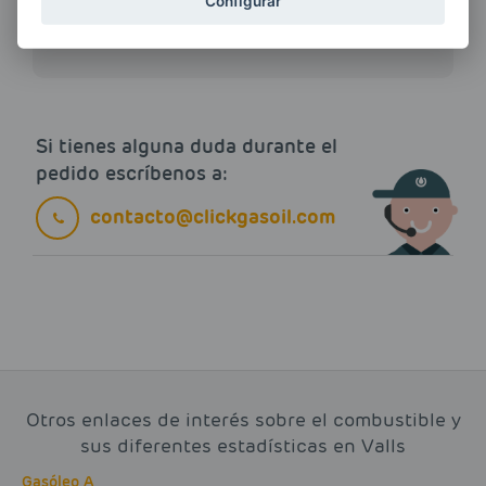
ENERGIAS por cualquier medio, incluido
Configurar
electrónico.
Más información
Si tienes alguna duda durante el
pedido escríbenos a:
contacto@clickgasoil.com
Otros enlaces de interés sobre el combustible y
sus diferentes estadísticas en Valls
Gasóleo A