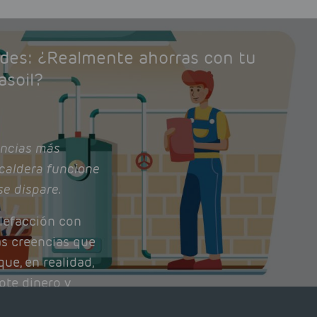
ades: ¿Realmente ahorras con tu
asoil?
ncias más
caldera funcione
se dispare.
lefacción con
as creencias que
ue, en realidad,
ote dinero y
nto de tu caldera.