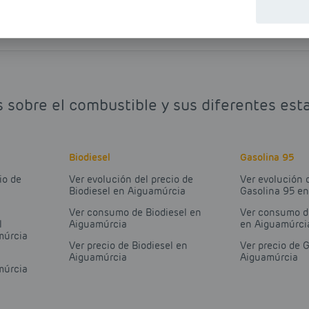
s sobre el combustible y sus diferentes est
Biodiesel
Gasolina 95
io de
Ver evolución del precio de
Ver evolución 
Biodiesel en Aiguamúrcia
Gasolina 95 e
Ver consumo de Biodiesel en
Ver consumo d
l
Aiguamúrcia
en Aiguamúrci
múrcia
Ver precio de Biodiesel en
Ver precio de 
Aiguamúrcia
Aiguamúrcia
múrcia