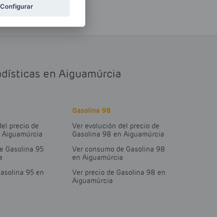
Configurar
adísticas en Aiguamúrcia
Gasolina 98
del precio de
Ver evolución del precio de
n Aiguamúrcia
Gasolina 98 en Aiguamúrcia
e Gasolina 95
Ver consumo de Gasolina 98
a
en Aiguamúrcia
Gasolina 95 en
Ver precio de Gasolina 98 en
Aiguamúrcia