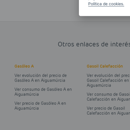
Política de cookies.
Otros enlaces de interé
Gasóleo A
Gasoil Calefacción
Ver evolución del precio de
Ver evolución del prec
Gasóleo A en Aiguamúrcia
Gasoil Calefacción en
Aiguamúrcia
Ver consumo de Gasóleo A en
Aiguamúrcia
Ver consumo de Gasoi
Calefacción en Aigua
Ver precio de Gasóleo A en
Aiguamúrcia
Ver precio de Gasoil
Calefacción en Aigua