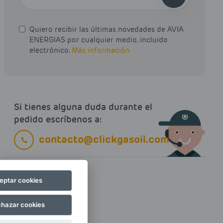
Quiero recibir las últimas novedades de AVIA
ENERGIAS por cualquier medio, incluido
electrónico.
Más información
Si tienes alguna duda durante el
pedido escríbenos a:
contacto@clickgasoil.com
eptar cookies
hazar cookies