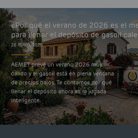
¿Por qué el verano de 2026 es el 
para llenar el depósito de gasoil cal
28 MAYO, 2026
AEMET prevé un verano 2026 muy
cálido y el gasoil está en plena ventana
de precios bajos. Te contamos por qué
llenar el depósito ahora es la jugada
inteligente.