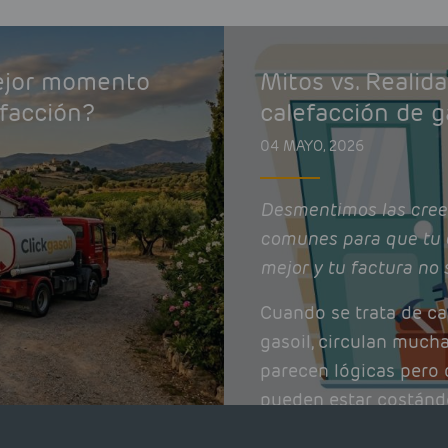
mejor momento
Mitos vs. Realid
efacción?
calefacción de g
04 MAYO, 2026
Desmentimos las cree
comunes para que tu 
mejor y tu factura no 
Cuando se trata de ca
gasoil, circulan much
parecen lógicas pero q
pueden estar costánd
afectando el rendimie