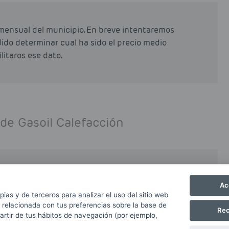
mensual del municipio. En breve intentaremos
odido determinar cual ha sido el precio medio
litaros ese dato.
 de Gasoil Calefacción
precio de Gasoil Calefacción en la provincia
Ac
e las molestias.
pias y de terceros para analizar el uso del sitio web
 relacionada con tus preferencias sobre la base de
Rec
partir de tus hábitos de navegación (por ejemplo,