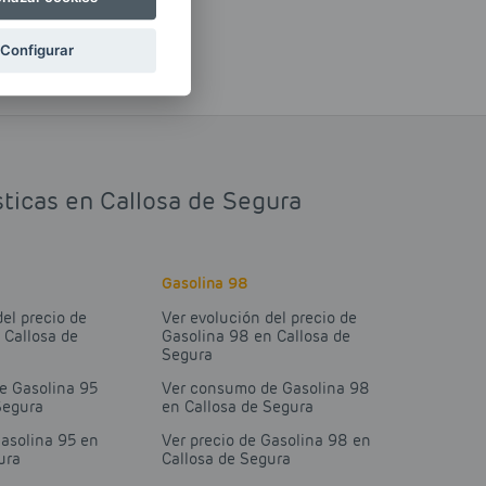
Configurar
sticas en Callosa de Segura
Gasolina 98
del precio de
Ver evolución del precio de
 Callosa de
Gasolina 98 en Callosa de
Segura
e Gasolina 95
Ver consumo de Gasolina 98
Segura
en Callosa de Segura
Gasolina 95 en
Ver precio de Gasolina 98 en
ura
Callosa de Segura