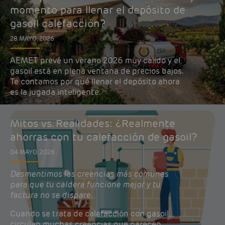
momento para llenar el depósito de
gasoil calefacción?
28 MAYO, 2026
AEMET prevé un verano 2026 muy cálido y el
gasoil está en plena ventana de precios bajos.
Te contamos por qué llenar el depósito ahora
es la jugada inteligente.
Mitos vs. Realidades: ¿Realmente
ahorras con tu calefacción de gasoil?
04 MAYO, 2026
Desmentimos las creencias más comunes
para que tu caldera funcione mejor y tu
factura no se dispare.
Cuando se trata de calefacción con gasoil,
circulan muchas creencias que parecen