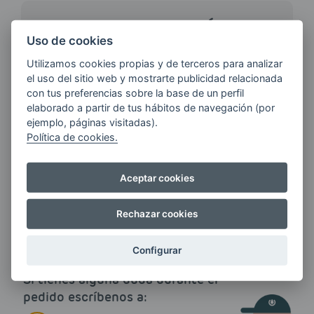
¿QUIERES ESTAR AL DÍA DE
LAS
Uso de cookies
ÚLTIMAS NOVEDADES?
Utilizamos cookies propias y de terceros para analizar
el uso del sitio web y mostrarte publicidad relacionada
con tus preferencias sobre la base de un perfil
E-MAIL
elaborado a partir de tus hábitos de navegación (por
ejemplo, páginas visitadas).
Política de cookies.
Quiero recibir las últimas novedades de AVIA
Aceptar cookies
ENERGIAS por cualquier medio, incluido
electrónico.
Más información
Rechazar cookies
Configurar
Si tienes alguna duda durante el
pedido escríbenos a: