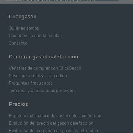
lógicas pero que, en realidad, pueden estar
costándote dinero y afectando el rendimiento
Clickgasoil
de tu caldera. Pocas se contrastan con lo que
realmente dicen los expertos.
Quiénes somos
Compromiso con la calidad
Contacto
Comprar gasoil calefacción
Ventajas de comprar con ClickGasoil
Pasos para realizar un pedido
Preguntas frecuentes
Términos y condiciones generales
Precios
El precio más barato de gasoil calefacción hoy
Evolución del precio del gasoil calefacción
Evolución del consumo de gasoil calefacción