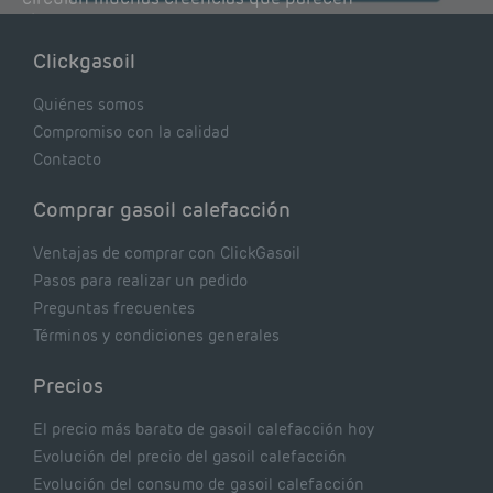
lógicas pero que, en realidad, pueden estar
costándote dinero y afectando el rendimiento
Clickgasoil
de tu caldera. Pocas se contrastan con lo que
realmente dicen los expertos.
Quiénes somos
Compromiso con la calidad
Contacto
Comprar gasoil calefacción
Ventajas de comprar con ClickGasoil
Pasos para realizar un pedido
Preguntas frecuentes
Términos y condiciones generales
Precios
El precio más barato de gasoil calefacción hoy
Evolución del precio del gasoil calefacción
Evolución del consumo de gasoil calefacción