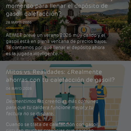
momento para llenar el depósito de
gasoil calefacción?
28 MAYO, 2026
AEMET prevé un verano 2026 muy cálido y el
gasoil está en plena ventana de precios bajos.
Te contamos por qué llenar el depósito ahora
es la jugada inteligente.
Mitos vs. Realidades: ¿Realmente
ahorras con tu calefacción de gasoil?
04 MAYO, 2026
Desmentimos las creencias más comunes
para que tu caldera funcione mejor y tu
factura no se dispare.
Cuando se trata de calefacción con gasoil,
circulan muchas creencias que parecen