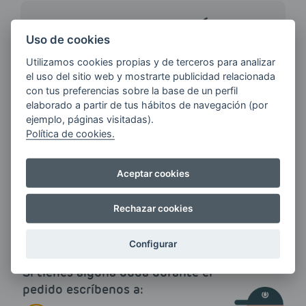
¿QUIERES ESTAR AL DÍA DE
LAS
Uso de cookies
ÚLTIMAS NOVEDADES?
Utilizamos cookies propias y de terceros para analizar
el uso del sitio web y mostrarte publicidad relacionada
con tus preferencias sobre la base de un perfil
E-MAIL
elaborado a partir de tus hábitos de navegación (por
ejemplo, páginas visitadas).
Política de cookies.
Quiero recibir las últimas novedades de AVIA
Aceptar cookies
ENERGIAS por cualquier medio, incluido
electrónico.
Más información
Rechazar cookies
Configurar
Si tienes alguna duda durante el
pedido escríbenos a: