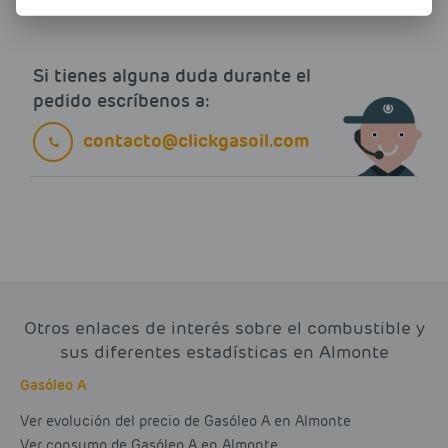
Si tienes alguna duda durante el
pedido escríbenos a:
contacto@clickgasoil.com
Otros enlaces de interés sobre el combustible y
sus diferentes estadísticas en Almonte
Gasóleo A
Ver evolución del precio de Gasóleo A en Almonte
Ver consumo de Gasóleo A en Almonte