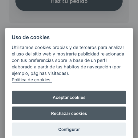
Haz tu pedido
Uso de cookies
Utilizamos cookies propias y de terceros para analizar
¿QUIERES ESTAR AL DÍA DE
el uso del sitio web y mostrarte publicidad relacionada
LAS
con tus preferencias sobre la base de un perfil
ÚLTIMAS NOVEDADES?
elaborado a partir de tus hábitos de navegación (por
ejemplo, páginas visitadas).
Política de cookies.
E-MAIL
Aceptar cookies
Quiero recibir las últimas novedades de AVIA
Rechazar cookies
ENERGIAS por cualquier medio, incluido
electrónico.
Más información
Configurar