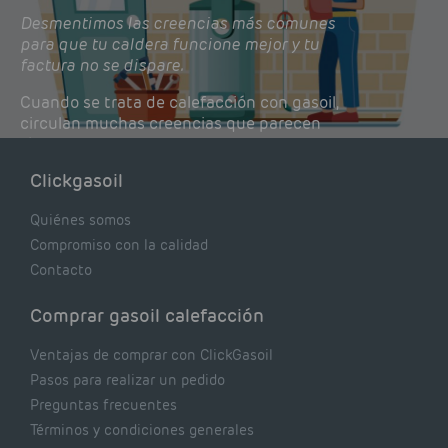
Desmentimos las creencias más comunes
para que tu caldera funcione mejor y tu
factura no se dispare.
Cuando se trata de calefacción con gasoil,
circulan muchas creencias que parecen
lógicas pero que, en realidad, pueden estar
costándote dinero y afectando el rendimiento
Clickgasoil
de tu caldera. Pocas se contrastan con lo que
realmente dicen los expertos.
Quiénes somos
Compromiso con la calidad
Contacto
Comprar gasoil calefacción
Ventajas de comprar con ClickGasoil
Pasos para realizar un pedido
Preguntas frecuentes
Términos y condiciones generales