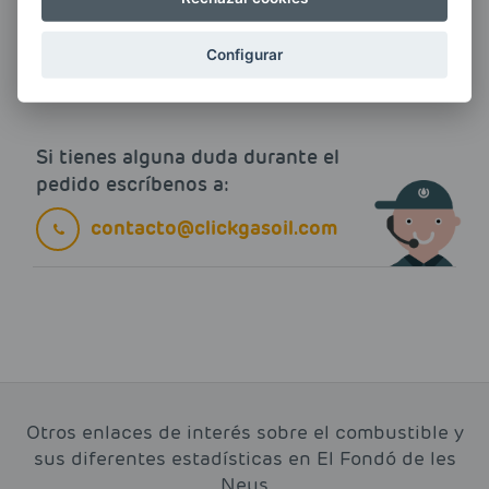
ENERGIAS por cualquier medio, incluido
electrónico.
Más información
Configurar
Si tienes alguna duda durante el
pedido escríbenos a:
contacto@clickgasoil.com
Otros enlaces de interés sobre el combustible y
sus diferentes estadísticas en El Fondó de les
Neus