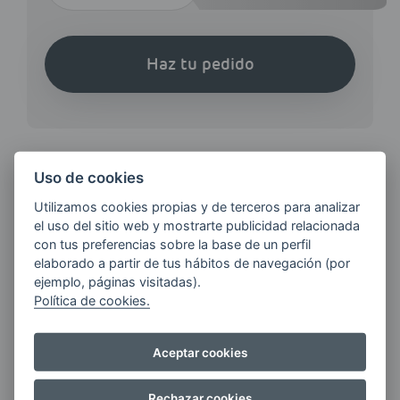
Haz tu pedido
Uso de cookies
¿QUIERES ESTAR AL DÍA DE
Utilizamos cookies propias y de terceros para analizar
LAS
el uso del sitio web y mostrarte publicidad relacionada
ÚLTIMAS NOVEDADES?
con tus preferencias sobre la base de un perfil
elaborado a partir de tus hábitos de navegación (por
ejemplo, páginas visitadas).
Política de cookies.
E-MAIL
Aceptar cookies
Quiero recibir las últimas novedades de AVIA
Rechazar cookies