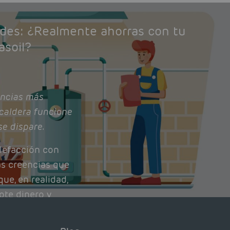
ades: ¿Realmente ahorras con tu
asoil?
ncias más
caldera funcione
se dispare.
lefacción con
as creencias que
ue, en realidad,
ote dinero y
nto de tu caldera.
con lo que