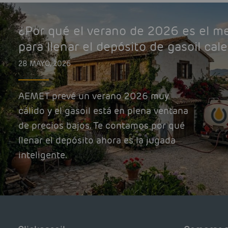
¿Por qué el verano de 2026 es el 
para llenar el depósito de gasoil cal
28 MAYO, 2026
AEMET prevé un verano 2026 muy
cálido y el gasoil está en plena ventana
de precios bajos. Te contamos por qué
llenar el depósito ahora es la jugada
inteligente.