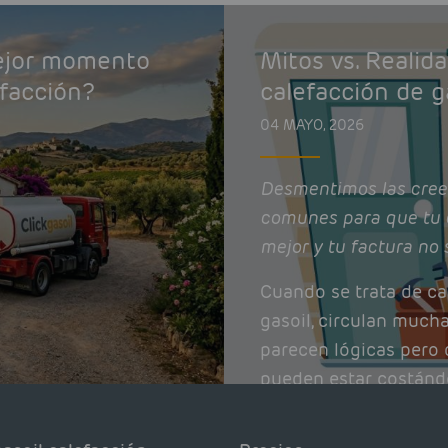
mejor momento
Mitos vs. Realid
efacción?
calefacción de g
04 MAYO, 2026
Desmentimos las cree
comunes para que tu 
mejor y tu factura no 
Cuando se trata de ca
gasoil, circulan much
parecen lógicas pero q
pueden estar costánd
afectando el rendimie
Pocas se contrastan 