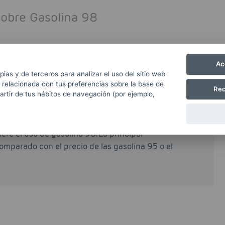
sobre Gasolina 98
Ac
está en el petróleo. Es un combustible con un
pias y de terceros para analizar el uso del sitio web
stible comunes (como la gasolina 95).
 relacionada con tus preferencias sobre la base de
Rec
partir de tus hábitos de navegación (por ejemplo,
bonilla en el interior de los cilindros del motor
 aumentando notablemente su duración y
 por tanto, seguir las instrucciones del
ere el uso de gasolina 98. La principal
omparado con el precio de las gasolina 95 o el