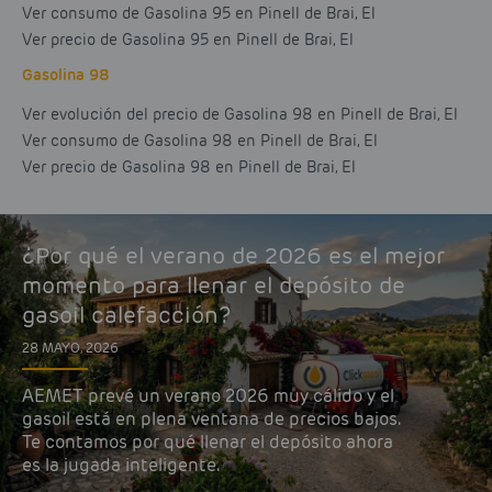
Ver consumo de Gasolina 95 en Pinell de Brai, El
Ver precio de Gasolina 95 en Pinell de Brai, El
Gasolina 98
Ver evolución del precio de Gasolina 98 en Pinell de Brai, El
Ver consumo de Gasolina 98 en Pinell de Brai, El
Ver precio de Gasolina 98 en Pinell de Brai, El
¿Por qué el verano de 2026 es el mejor
momento para llenar el depósito de
gasoil calefacción?
28 MAYO, 2026
AEMET prevé un verano 2026 muy cálido y el
gasoil está en plena ventana de precios bajos.
Te contamos por qué llenar el depósito ahora
es la jugada inteligente.