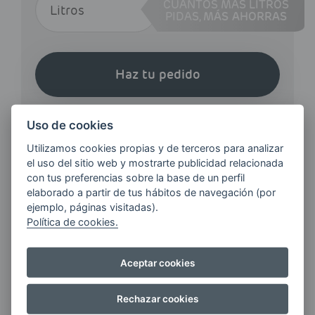
CUANTOS MÁS LITROS
PIDAS,
MÁS AHORRAS
Haz tu pedido
Uso de cookies
Utilizamos cookies propias y de terceros para analizar
el uso del sitio web y mostrarte publicidad relacionada
con tus preferencias sobre la base de un perfil
¿QUIERES ESTAR AL DÍA DE
elaborado a partir de tus hábitos de navegación (por
LAS
ejemplo, páginas visitadas).
ÚLTIMAS NOVEDADES?
Política de cookies.
Aceptar cookies
E-MAIL
Rechazar cookies