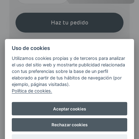
Haz tu pedido
Uso de cookies
Utilizamos cookies propias y de terceros para analizar
el uso del sitio web y mostrarte publicidad relacionada
¿QUIERES ESTAR AL DÍA DE
con tus preferencias sobre la base de un perfil
LAS
elaborado a partir de tus hábitos de navegación (por
ejemplo, páginas visitadas).
ÚLTIMAS NOVEDADES?
Política de cookies.
E-MAIL
Aceptar cookies
Rechazar cookies
Quiero recibir las últimas novedades de AVIA