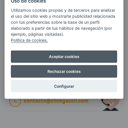
Uso de cookies
Utilizamos cookies propias y de terceros para analizar
E-MAIL
el uso del sitio web y mostrarte publicidad relacionada
con tus preferencias sobre la base de un perfil
elaborado a partir de tus hábitos de navegación (por
ejemplo, páginas visitadas).
Quiero recibir las últimas novedades de AVIA
Política de cookies.
ENERGIAS por cualquier medio, incluido
electrónico.
Más información
Aceptar cookies
Rechazar cookies
Si tienes alguna duda durante el
Configurar
pedido escríbenos a:
contacto@clickgasoil.com