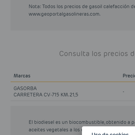
Nota: Todos los precios de gasoil calefacción 
www.geoportalgasolineras.com.
Consulta los precios 
Marcas
Preci
GASORBA
-
CARRETERA CV-715 KM. 21,5
El biodiesel es un biocombustible, obtenido a 
aceites vegetales a los que a través de varios p
Uso de cookies