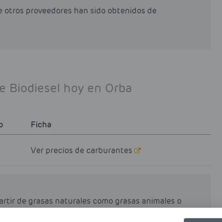
de otros proveedores han sido obtenidos de
de Biodiesel hoy en Orba
o
Ficha
Ver precios de carburantes
partir de grasas naturales como grasas animales o
rocesos industriales de esterificación y