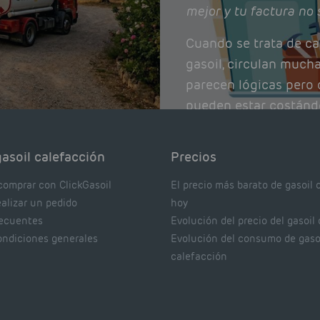
mejor y tu factura no 
Cuando se trata de ca
gasoil, circulan much
parecen lógicas pero q
pueden estar costánd
afectando el rendimie
Pocas se contrastan 
asoil calefacción
Precios
realmente dicen los e
comprar con ClickGasoil
El precio más barato de gasoil 
ealizar un pedido
hoy
recuentes
Evolución del precio del gasoil
ondiciones generales
Evolución del consumo de gaso
calefacción