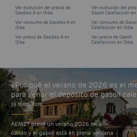
Ver evolución del precio de
Ver evolución del prec
Gasóleo A en Orba
Gasoil Calefacción en
Ver consumo de Gasóleo A en
Ver consumo de Gasoi
Orba
Calefacción en Orba
Ver precio de Gasóleo A en
Ver precio de Gasoil
Orba
Calefacción en Orba
¿Por qué el verano de 2026 es el 
para llenar el depósito de gasoil cal
28 MAYO, 2026
AEMET prevé un verano 2026 muy
cálido y el gasoil está en plena ventana