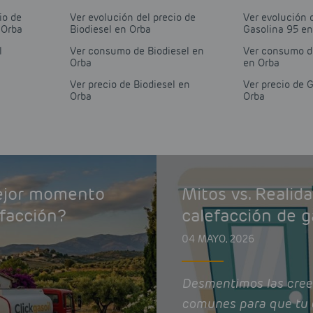
io de
Ver evolución del precio de
Ver evolución 
 Orba
Biodiesel en Orba
Gasolina 95 en
l
Ver consumo de Biodiesel en
Ver consumo d
Orba
en Orba
Ver precio de Biodiesel en
Ver precio de 
Orba
Orba
mejor momento
Mitos vs. Realid
efacción?
calefacción de g
04 MAYO, 2026
Desmentimos las cree
comunes para que tu 