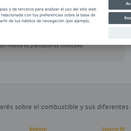
Ac
pias y de terceros para analizar el uso del sitio web
 relacionada con tus preferencias sobre la base de
al o total del petrodiésel o gasóleo obtenido a
Rec
partir de tus hábitos de navegación (por ejemplo,
e reduce de forma muy notable las emisiones
ido de carbono y otros hidrocarburos volátiles.
biodiesel que argumentan que el proceso de
ción masiva de plantaciones forestales.
erés sobre el combustible y sus diferentes
Biodiesel
Gasolina 95