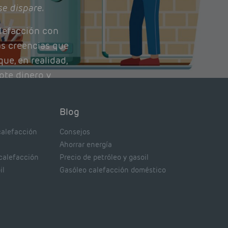
se dispare.
lefacción con
as creencias que
ue, en realidad,
ote dinero y
nto de tu caldera.
con lo que
Blog
xpertos.
calefacción
Consejos
Ahorrar energía
 calefacción
Precio de petróleo y gasoil
il
Gasóleo calefacción doméstico