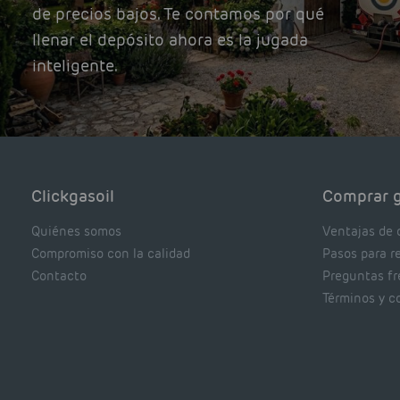
de precios bajos. Te contamos por qué
llenar el depósito ahora es la jugada
inteligente.
Clickgasoil
Comprar g
Quiénes somos
Ventajas de 
Compromiso con la calidad
Pasos para r
Contacto
Preguntas f
Términos y c