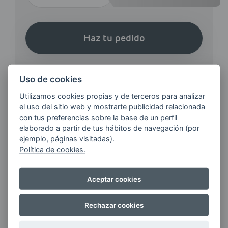
Haz tu pedido
Uso de cookies
Utilizamos cookies propias y de terceros para analizar
el uso del sitio web y mostrarte publicidad relacionada
¿QUIERES ESTAR AL DÍA DE
con tus preferencias sobre la base de un perfil
elaborado a partir de tus hábitos de navegación (por
LAS
ejemplo, páginas visitadas).
ÚLTIMAS NOVEDADES?
Política de cookies.
E-MAIL
Aceptar cookies
Rechazar cookies
Quiero recibir las últimas novedades de AVIA