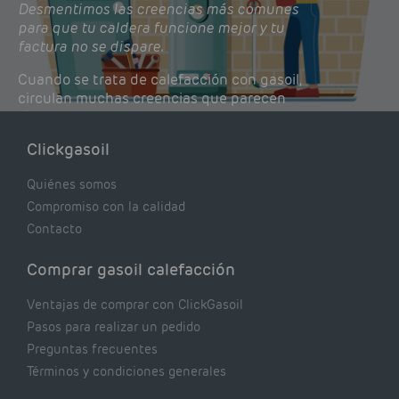
Desmentimos las creencias más comunes
para que tu caldera funcione mejor y tu
factura no se dispare.
Cuando se trata de calefacción con gasoil,
circulan muchas creencias que parecen
lógicas pero que, en realidad, pueden estar
costándote dinero y afectando el rendimiento
Clickgasoil
de tu caldera. Pocas se contrastan con lo que
realmente dicen los expertos.
Quiénes somos
Compromiso con la calidad
Contacto
Comprar gasoil calefacción
Ventajas de comprar con ClickGasoil
Pasos para realizar un pedido
Preguntas frecuentes
Términos y condiciones generales