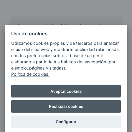
El municipio de Benidoleig pertenece a la
provincia de Alicante en Valencia. No
Uso de cookies
disponemos de los precios del municipio
Utilizamos cookies propias y de terceros para analizar
Benidoleig, pero si te desplazas a Pilar de la
el uso del sitio web y mostrarte publicidad relacionada
Horadada el precio de Gasoil Calefacción te
con tus preferencias sobre la base de un perfil
puede salir por 1.709 euros, es decir, llenar un
elaborado a partir de tus hábitos de navegación (por
depósito de 31 litros te costaría 52.979 euros.
ejemplo, páginas visitadas).
Política de cookies.
Click
Gasoil
siempre gasoil al mejor precio,
siempre gasoil barato.
Aceptar cookies
Nota: Todos los precios de gasoil calefacción
de otros proveedores han sido obtenidos de
Rechazar cookies
www.geoportalgasolineras.com.
Configurar
Más información sobre proveedores y cálculo del ahorro