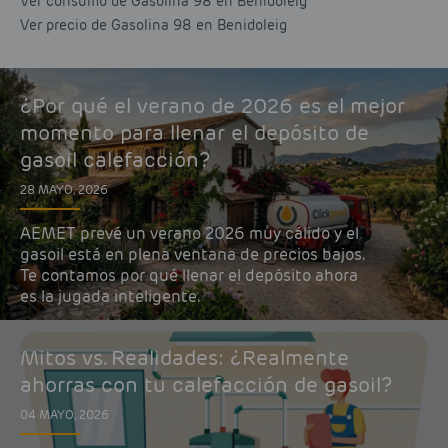
Ver consumo de Gasolina 98 en Benidoleig
Ver precio de Gasolina 98 en Benidoleig
¿Por qué el verano de 2026 es el mejor
momento para llenar el depósito de
gasoil calefacción?
28 MAYO, 2026
AEMET prevé un verano 2026 muy cálido y el
gasoil está en plena ventana de precios bajos.
Te contamos por qué llenar el depósito ahora
es la jugada inteligente.
Mitos vs. Realidades: ¿Realmente
ahorras con tu calefacción de gasoil?
04 MAYO, 2026