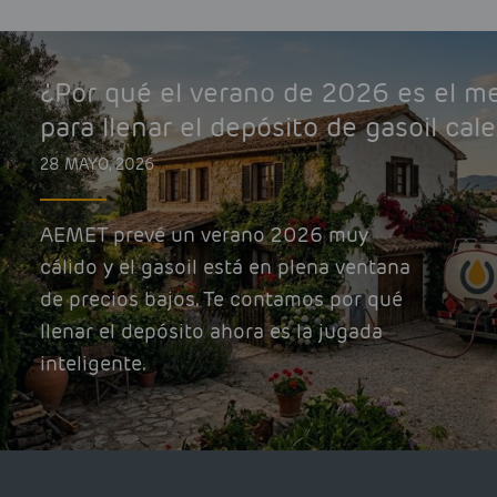
¿Por qué el verano de 2026 es el 
para llenar el depósito de gasoil cal
28 MAYO, 2026
AEMET prevé un verano 2026 muy
cálido y el gasoil está en plena ventana
de precios bajos. Te contamos por qué
llenar el depósito ahora es la jugada
inteligente.