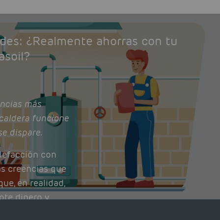
ades: ¿Realmente ahorras con tu
asoil?
ncias más
caldera funcione
se dispare.
lefacción con
as creencias que
ue, en realidad,
ote dinero y
nto de tu caldera.