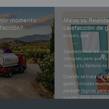
mejor momento
Mitos vs. Realid
efacción?
calefacción de g
04 MAYO, 2026
Desmentimos las cree
comunes para que tu 
mejor y tu factura no 
Cuando se trata de ca
gasoil, circulan much
parecen lógicas pero q
pueden estar costánd
afectando el rendimie