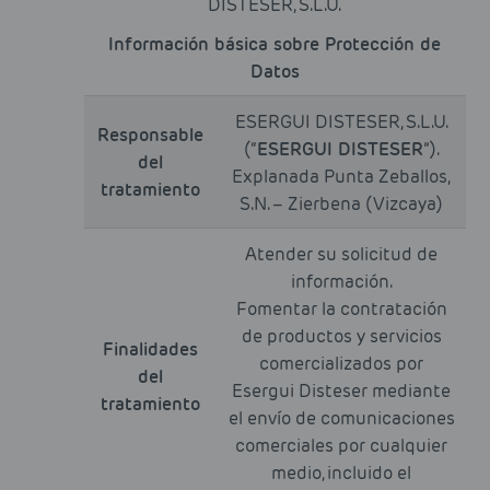
DISTESER, S.L.U.
Información básica sobre Protección de
Datos
ESERGUI DISTESER, S.L.U.
Responsable
(“
ESERGUI DISTESER
”).
del
Explanada Punta Zeballos,
tratamiento
S.N. – Zierbena (Vizcaya)
Atender su solicitud de
información.
Fomentar la contratación
de productos y servicios
Finalidades
comercializados por
del
Esergui Disteser mediante
tratamiento
el envío de comunicaciones
comerciales por cualquier
medio, incluido el