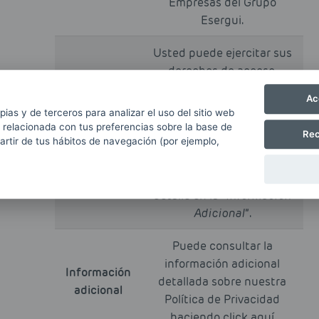
Empresas del Grupo
Esergui.
Usted puede ejercitar sus
derechos de acceso,
rectificación, supresión,
Ac
limitación u oposición al
pias y de terceros para analizar el uso del sitio web
Derechos de
tratamiento de datos,
 relacionada con tus preferencias sobre la base de
protección
Rec
portabilidad de datos, y a
partir de tus hábitos de navegación (por ejemplo,
de datos
no ser objeto de decisiones
automatizadas, tal como se
detalle en la “
Información
Adicional
”.
Puede consultar la
información adicional
Información
detallada sobre nuestra
adicional
Política de Privacidad
haciendo
click aquí