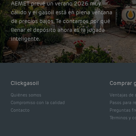
AEMET prevé un verano 2026 muy
cálido y el gasoil está en plena ventana
de precios bajos. Te contamos por qué
llenar el depósito ahora es la jugada
inteligente.
Clickgasoil
Comprar g
Quiénes somos
Ventajas de 
Compromiso con la calidad
Pasos para r
Contacto
Preguntas f
Términos y c