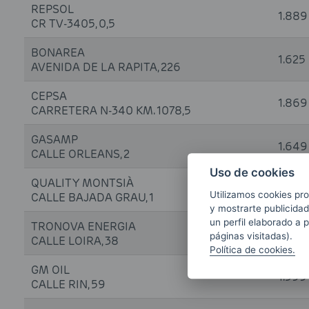
REPSOL
1.88
CR TV-3405, 0,5
BONAREA
1.625
AVENIDA DE LA RAPITA, 226
CEPSA
1.86
CARRETERA N-340 KM. 1078,5
GASAMP
1.64
CALLE ORLEANS, 2
Uso de cookies
QUALITY MONTSIÀ
1.68
Utilizamos cookies pro
CALLE BAJADA GRAU, 1
y mostrarte publicidad
un perfil elaborado a 
TRONOVA ENERGIA
1.671
páginas visitadas).
CALLE LOIRA, 38
Política de cookies.
GM OIL
1.59
CALLE RIN, 59