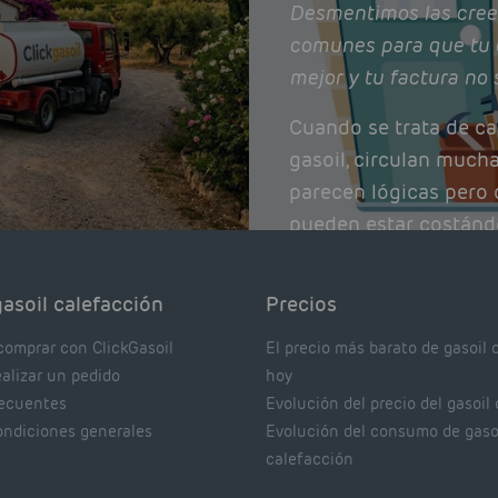
Desmentimos las cree
comunes para que tu 
mejor y tu factura no 
Cuando se trata de ca
gasoil, circulan much
parecen lógicas pero q
pueden estar costánd
afectando el rendimie
Pocas se contrastan 
asoil calefacción
Precios
realmente dicen los e
comprar con ClickGasoil
El precio más barato de gasoil 
ealizar un pedido
hoy
recuentes
Evolución del precio del gasoil
ondiciones generales
Evolución del consumo de gaso
calefacción