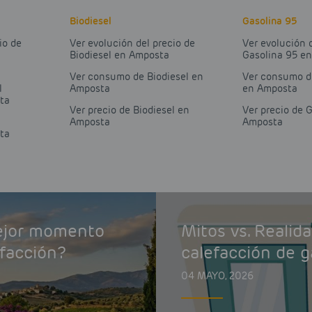
Biodiesel
Gasolina 95
io de
Ver evolución del precio de
Ver evolución 
Biodiesel en Amposta
Gasolina 95 e
Ver consumo de Biodiesel en
Ver consumo d
l
Amposta
en Amposta
ta
Ver precio de Biodiesel en
Ver precio de 
Amposta
Amposta
ta
mejor momento
Mitos vs. Realid
efacción?
calefacción de g
04 MAYO, 2026