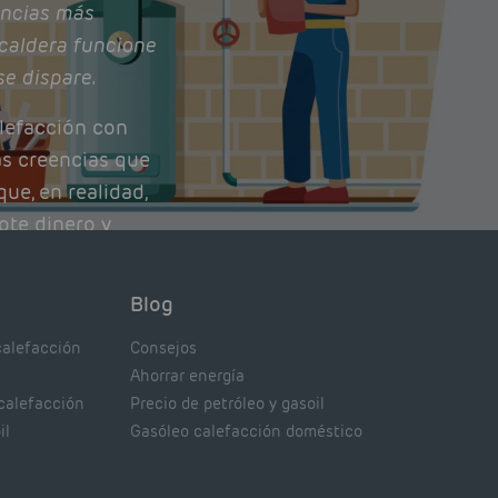
ncias más
caldera funcione
se dispare.
lefacción con
as creencias que
ue, en realidad,
ote dinero y
nto de tu caldera.
con lo que
Blog
xpertos.
calefacción
Consejos
Ahorrar energía
 calefacción
Precio de petróleo y gasoil
il
Gasóleo calefacción doméstico