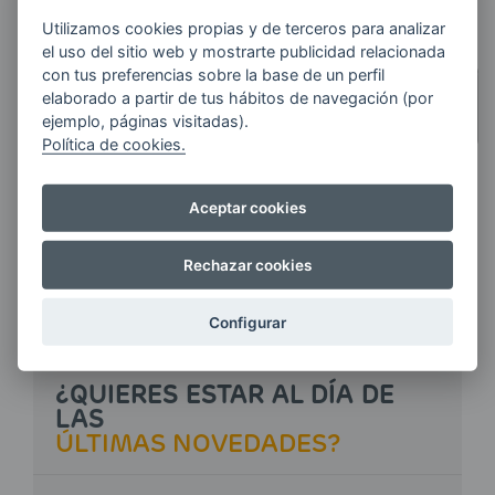
Utilizamos cookies propias y de terceros para analizar
el uso del sitio web y mostrarte publicidad relacionada
CANTIDAD
con tus preferencias sobre la base de un perfil
elaborado a partir de tus hábitos de navegación (por
CUANTOS MÁS LITROS
ejemplo, páginas visitadas).
PIDAS,
MÁS AHORRAS
Política de cookies.
Aceptar cookies
Haz tu pedido
Rechazar cookies
Configurar
¿QUIERES ESTAR AL DÍA DE
LAS
ÚLTIMAS NOVEDADES?