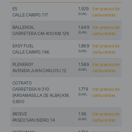
ES
1.929
Ver precios de
EUR/L
CALLE CAMPO, 117
carburantes
BALLENOIL
1.649
Ver precios de
EUR/L
CARRETERA CM-400 KM. 129
carburantes
EASY FUEL
1.869
Ver precios de
EUR/L
CALLE CAMPO, 146
carburantes
PLENERGY
1.589
Ver precios de
EUR/L
AVENIDA JUAN CARLOS I, 12
carburantes
COTRATO
CARRETERA N-310
1.779
Ver precios de
EUR/L
(ARGAMASILLA DE ALBA) KM.
carburantes
0,800
MOEVE
1.96
Ver precios de
EUR/L
PASEO SAN ISIDRO, 14
carburantes