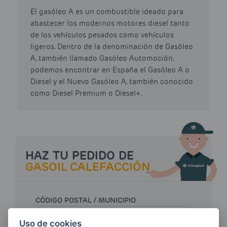
El gasóleo A es un combustible ideado para
abastecer los modernos motores diesel tanto
de los vehículos pesados como vehículos
ligeros. Dentro de la denominación de Gasóleo
A, también llamado Gasóleo Automoción,
podemos encontrar en España el Gasóleo A o
Diesel y el Nuevo Gasóleo A, también conocido
como Diesel Premium o Diesel+.
HAZ TU PEDIDO DE
GASOIL CALEFACCIÓN
CÓDIGO POSTAL / MUNICIPIO
Uso de cookies