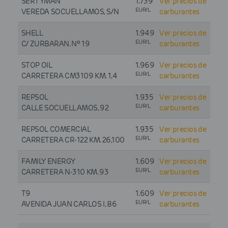
SERTYMAN
1.739
Ver precios de
EUR/L
VEREDA SOCUELLAMOS, S/N
carburantes
SHELL
1.949
Ver precios de
EUR/L
C/ ZURBARAN. Nº 19
carburantes
STOP OIL
1.969
Ver precios de
EUR/L
CARRETERA CM3109 KM. 1,4
carburantes
REPSOL
1.935
Ver precios de
EUR/L
CALLE SOCUELLAMOS, 92
carburantes
REPSOL COMERCIAL
1.935
Ver precios de
EUR/L
CARRETERA CR-122 KM. 26,100
carburantes
FAMILY ENERGY
1.609
Ver precios de
EUR/L
CARRETERA N-310 KM. 93
carburantes
T9
1.609
Ver precios de
EUR/L
AVENIDA JUAN CARLOS I, 86
carburantes