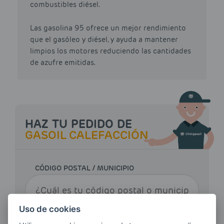
combustibles diésel.
Las gasolina 95 ofrece un mejor rendimiento
que el gasóleo y diésel, y ayuda a mantener
limpios los motores reduciendo las cantidades
de azufre emitidas.
HAZ TU PEDIDO DE
GASOIL CALEFACCIÓN
CÓDIGO POSTAL / MUNICIPIO
Uso de cookies