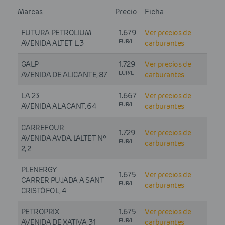
Marcas
Precio
Ficha
FUTURA PETROLIUM
1.679
Ver precios de
EUR/L
AVENIDA ALTET L', 3
carburantes
GALP
1.729
Ver precios de
EUR/L
AVENIDA DE ALICANTE, 87
carburantes
LA 23
1.667
Ver precios de
EUR/L
AVENIDA ALACANT, 64
carburantes
CARREFOUR
1.729
Ver precios de
AVENIDA AVDA. L'ALTET Nº
EUR/L
carburantes
2, 2
PLENERGY
1.675
Ver precios de
CARRER PUJADA A SANT
EUR/L
carburantes
CRISTÒFOL, 4
PETROPRIX
1.675
Ver precios de
EUR/L
AVENIDA DE XATIVA, 31
carburantes