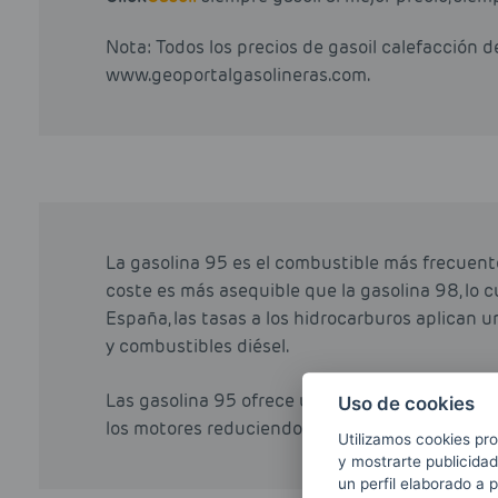
Nota: Todos los precios de gasoil calefacción 
www.geoportalgasolineras.com.
La gasolina 95 es el combustible más frecuent
coste es más asequible que la gasolina 98, lo cu
España, las tasas a los hidrocarburos aplican u
y combustibles diésel.
Las gasolina 95 ofrece un mejor rendimiento qu
Uso de cookies
los motores reduciendo las cantidades de azuf
Utilizamos cookies pro
y mostrarte publicidad
un perfil elaborado a 