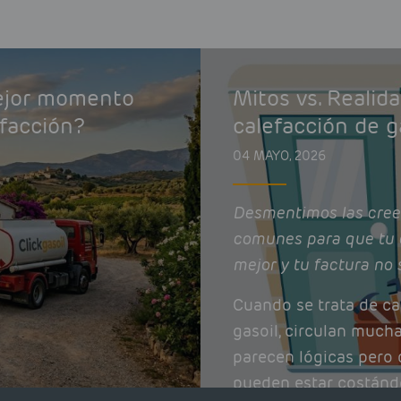
mejor momento
Mitos vs. Realid
efacción?
calefacción de g
04 MAYO, 2026
Desmentimos las cree
comunes para que tu 
mejor y tu factura no 
Cuando se trata de ca
gasoil, circulan much
parecen lógicas pero q
pueden estar costánd