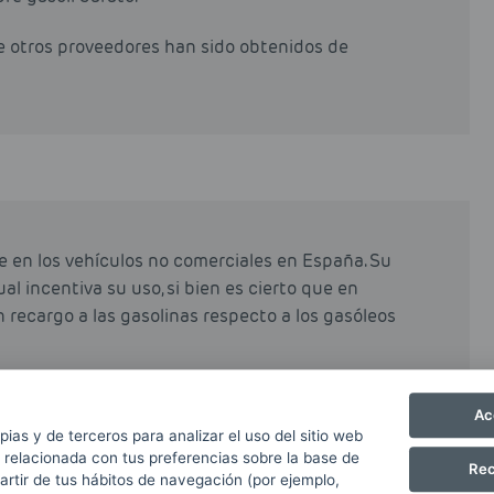
de otros proveedores han sido obtenidos de
e en los vehículos no comerciales en España. Su
al incentiva su uso, si bien es cierto que en
n recargo a las gasolinas respecto a los gasóleos
e el gasóleo y diésel, y ayuda a mantener limpios
Ac
re emitidas.
pias y de terceros para analizar el uso del sitio web
 relacionada con tus preferencias sobre la base de
Rec
partir de tus hábitos de navegación (por ejemplo,