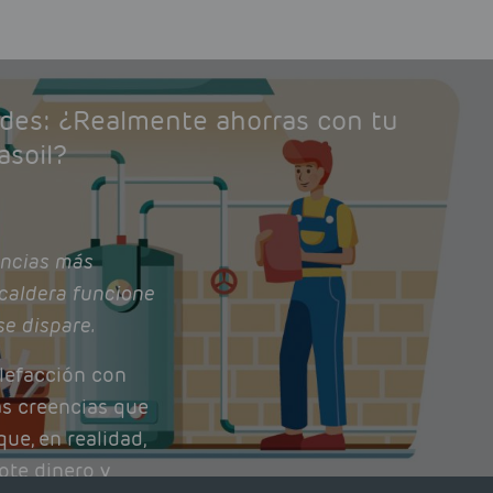
ades: ¿Realmente ahorras con tu
asoil?
ncias más
caldera funcione
se dispare.
lefacción con
as creencias que
ue, en realidad,
ote dinero y