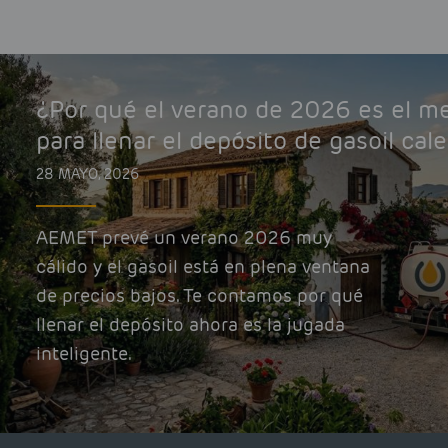
¿Por qué el verano de 2026 es el 
para llenar el depósito de gasoil cal
28 MAYO, 2026
AEMET prevé un verano 2026 muy
cálido y el gasoil está en plena ventana
de precios bajos. Te contamos por qué
llenar el depósito ahora es la jugada
inteligente.