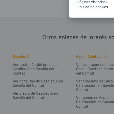
páginas visitadas).
Política de cookies.
Otros enlaces de interés so
Gasóleo A
Gasoil Calefacción
Ver evolución del precio de
Ver evolución del prec
Gasóleo A en Savallà del
Gasoil Calefacción en
Comtat
del Comtat
Ver consumo de Gasóleo A en
Ver consumo de Gasoi
Savallà del Comtat
Calefacción en Savall
Comtat
Ver precio de Gasóleo A en
Savallà del Comtat
Ver precio de Gasoil
Calefacción en Savall
Comtat