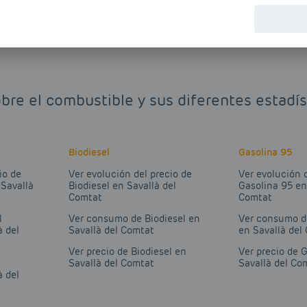
bre el combustible y sus diferentes estadí
Biodiesel
Gasolina 95
io de
Ver evolución del precio de
Ver evolución 
 Savallà
Biodiesel en Savallà del
Gasolina 95 en
Comtat
Comtat
l
Ver consumo de Biodiesel en
Ver consumo d
à del
Savallà del Comtat
en Savallà del
Ver precio de Biodiesel en
Ver precio de 
Savallà del Comtat
Savallà del Co
à del