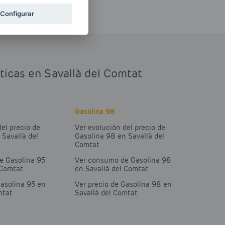
Configurar
sticas en Savallà del Comtat
Gasolina 98
del precio de
Ver evolución del precio de
 Savallà del
Gasolina 98 en Savallà del
Comtat
e Gasolina 95
Ver consumo de Gasolina 98
 Comtat
en Savallà del Comtat
Gasolina 95 en
Ver precio de Gasolina 98 en
mtat
Savallà del Comtat