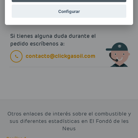
electrónico.
Más información
Configurar
Si tienes alguna duda durante el
pedido escríbenos a:
contacto@clickgasoil.com
Otros enlaces de interés sobre el combustible y
sus diferentes estadísticas en El Fondó de les
Neus