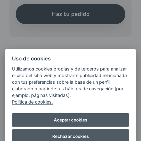
Haz tu pedido
Uso de cookies
¿QUIERES ESTAR AL DÍA DE
Utilizamos cookies propias y de terceros para analizar
LAS
el uso del sitio web y mostrarte publicidad relacionada
ÚLTIMAS NOVEDADES?
con tus preferencias sobre la base de un perfil
elaborado a partir de tus hábitos de navegación (por
ejemplo, páginas visitadas).
E-MAIL
Política de cookies.
Aceptar cookies
Quiero recibir las últimas novedades de AVIA
ENERGIAS por cualquier medio, incluido
Rechazar cookies