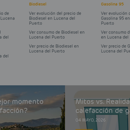
Biodiesel
Gasolina 95
io de
Ver evolución del precio de
Ver evolución 
n Lucena
Biodiesel en Lucena del
Gasolina 95 e
Puerto
Puerto
l
Ver consumo de Biodiesel en
Ver consumo d
a del
Lucena del Puerto
en Lucena del
Ver precio de Biodiesel en
Ver precio de 
Lucena del Puerto
Lucena del Pu
a del
mejor momento
Mitos vs. Realid
efacción?
calefacción de g
04 MAYO, 2026