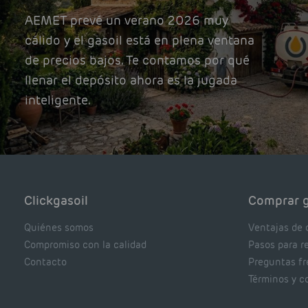
AEMET prevé un verano 2026 muy
cálido y el gasoil está en plena ventana
de precios bajos. Te contamos por qué
llenar el depósito ahora es la jugada
inteligente.
Clickgasoil
Comprar g
Quiénes somos
Ventajas de 
Compromiso con la calidad
Pasos para r
Contacto
Preguntas f
Términos y c