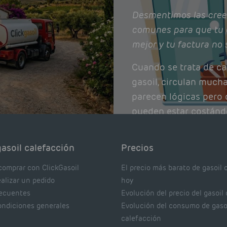
Desmentimos las cree
comunes para que tu 
mejor y tu factura no 
Cuando se trata de ca
gasoil, circulan much
parecen lógicas pero q
pueden estar costánd
afectando el rendimie
Pocas se contrastan 
asoil calefacción
Precios
realmente dicen los e
comprar con ClickGasoil
El precio más barato de gasoil 
ealizar un pedido
hoy
recuentes
Evolución del precio del gasoil
ondiciones generales
Evolución del consumo de gaso
calefacción