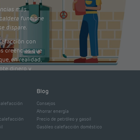
ncias más
caldera funcione
se dispare.
lefacción con
as creencias que
ue, en realidad,
ote dinero y
nto de tu caldera.
con lo que
Blog
xpertos.
calefacción
Consejos
Ahorrar energía
 calefacción
Precio de petróleo y gasoil
il
Gasóleo calefacción doméstico