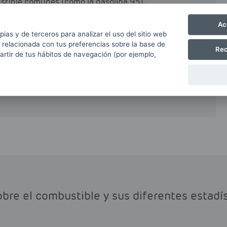
stible comunes (como la gasolina 95).
Ac
bonilla en el interior de los cilindros del motor
pias y de terceros para analizar el uso del sitio web
 aumentando notablemente su duración y
 relacionada con tus preferencias sobre la base de
Rec
 por tanto, seguir las instrucciones del
partir de tus hábitos de navegación (por ejemplo,
ere el uso de gasolina 98. La principal
omparado con el precio de las gasolina 95 o el
obre el combustible y sus diferentes estadí