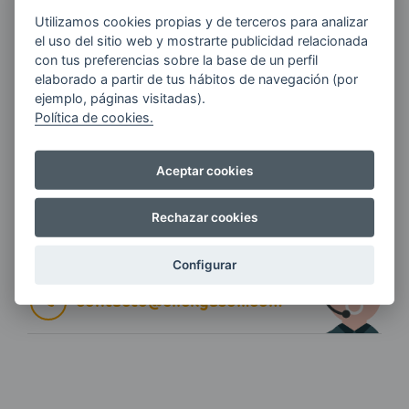
E-MAIL
Utilizamos cookies propias y de terceros para analizar
el uso del sitio web y mostrarte publicidad relacionada
con tus preferencias sobre la base de un perfil
elaborado a partir de tus hábitos de navegación (por
ejemplo, páginas visitadas).
Quiero recibir las últimas novedades de AVIA
Política de cookies.
ENERGIAS por cualquier medio, incluido
electrónico.
Más información
Aceptar cookies
Rechazar cookies
Si tienes alguna duda durante el
pedido escríbenos a:
Configurar
contacto@clickgasoil.com