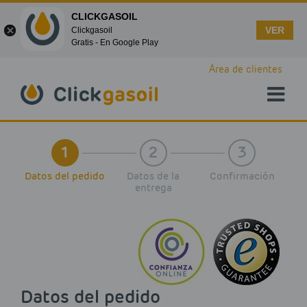
CLICKGASOIL
VER
Clickgasoil
Gratis - En Google Play
Skip to main content
Área de clientes
1
2
3
Datos del pedido
Datos de la
Confirmación
entrega
Datos del pedido