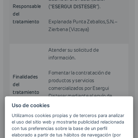
Responsable
(“
ESERGUI DISTESER
”).
del
tratamiento
Explanada Punta Zeballos, S.N. –
Zierbena (Vizcaya)
Atender su solicitud de
información.
Fomentar la contratación de
Finalidades
productos y servicios
del
comercializados por Esergui
tratamiento
Disteser mediante el envío de
comunicaciones comerciales por
Uso de cookies
cualquier medio, incluido el
Utilizamos cookies propias y de terceros para analizar
electrónico.
el uso del sitio web y mostrarte publicidad relacionada
con tus preferencias sobre la base de un perfil
elaborado a partir de tus hábitos de navegación (por