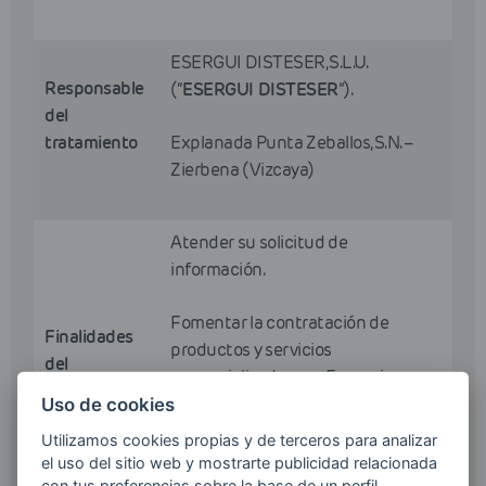
ESERGUI DISTESER, S.L.U.
Responsable
(“
ESERGUI DISTESER
”).
del
tratamiento
Explanada Punta Zeballos, S.N. –
Zierbena (Vizcaya)
Atender su solicitud de
información.
Fomentar la contratación de
Finalidades
productos y servicios
del
comercializados por Esergui
tratamiento
Disteser mediante el envío de
Uso de cookies
comunicaciones comerciales por
Utilizamos cookies propias y de terceros para analizar
cualquier medio, incluido el
el uso del sitio web y mostrarte publicidad relacionada
electrónico.
con tus preferencias sobre la base de un perfil