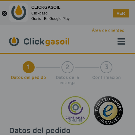
CLICKGASOIL
VER
Clickgasoil
Gratis - En Google Play
Skip to main content
Área de clientes
1
2
3
Datos del pedido
Datos de la
Confirmación
entrega
Datos del pedido