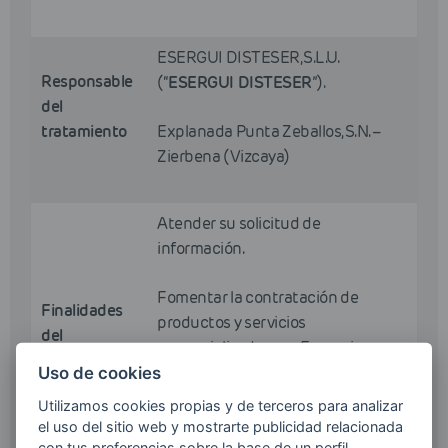
ESERGUI DISTESER, S.L.U.
Responsable
(“
ESERGUI DISTESER
”).
del
tratamiento
Explanada Punta Zeballos, S.N. –
Zierbena (Vizcaya)
Atender su solicitud de
información.
Fomentar la contratación de
Finalidades
productos y servicios
del
comercializados por Esergui
tratamiento
Disteser mediante el envío de
Uso de cookies
comunicaciones comerciales por
Utilizamos cookies propias y de terceros para analizar
cualquier medio, incluido el
el uso del sitio web y mostrarte publicidad relacionada
electrónico.
con tus preferencias sobre la base de un perfil