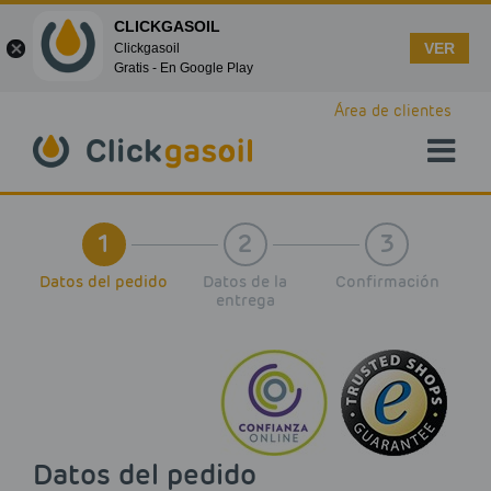
CLICKGASOIL
VER
Clickgasoil
Gratis - En Google Play
Skip to main content
Área de clientes
1
2
3
Datos del pedido
Datos de la
Confirmación
entrega
Datos del pedido