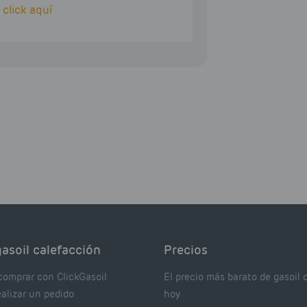
o
click aquí
asoil calefacción
Precios
comprar con ClickGasoil
El precio más barato de gasoil 
ealizar un pedido
hoy