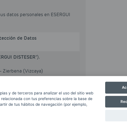
sus datos personales en ESERGUI
otección de Datos
ERGUI DISTESER
”).
– Zierbena (Vizcaya)
Ac
ción.
pias y de terceros para analizar el uso del sitio web
 relacionada con tus preferencias sobre la base de
Rec
oductos y servicios comercializados
partir de tus hábitos de navegación (por ejemplo,
el envío de comunicaciones
 incluido el electrónico.