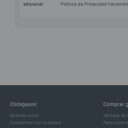
adicional
Política de Privacidad haciend
Clickgasoil
Comprar g
Quiénes somos
Ventajas de 
Compromiso con la calidad
Pasos para r