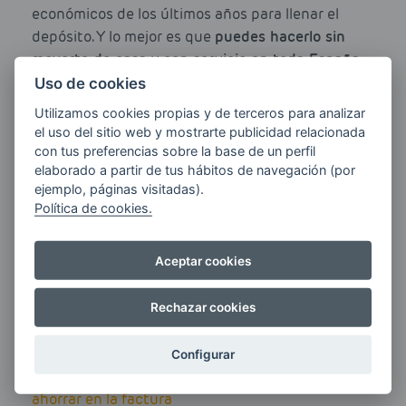
económicos de los últimos años para llenar el
depósito. Y lo mejor es que
puedes hacerlo sin
moverte de casa y con servicio en toda España
.
Uso de cookies
Además, se habla de una posible subida de
Utilizamos cookies propias y de terceros para analizar
impuestos al diésel en los próximos meses, así que
el uso del sitio web y mostrarte publicidad relacionada
adelantarse ahora podría evitarte pagar más
con tus preferencias sobre la base de un perfil
elaborado a partir de tus hábitos de navegación (por
después
.
ejemplo, páginas visitadas).
Política de cookies.
Los precios están bajos, el servicio es rápido y
puedes ver cuánto ahorras en tu zona en
segundos.
Entra en Clickgasoil.com, consulta tu
Aceptar cookies
precio y llena el depósito al mejor precio antes
de que suba.
¡Así te aseguras un invierno más
Rechazar cookies
tranquilo y económico!
Configurar
Etiquetas:
ahorrar energía
ahorrar en la factura