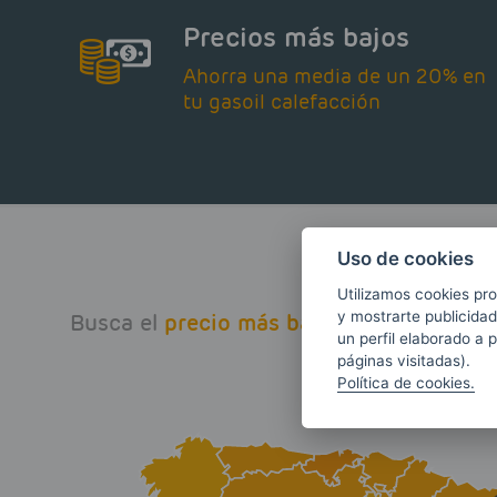
Precios más bajos
Ahorra una media de un 20% en
tu gasoil calefacción
Uso de cookies
Utilizamos cookies pro
y mostrarte publicidad
Busca el
precio más barato
de gasoil cal
un perfil elaborado a 
Haz 
tu
páginas visitadas).
Política de cookies.