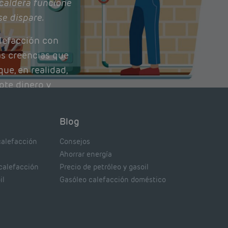
caldera funcione
se dispare.
lefacción con
as creencias que
ue, en realidad,
ote dinero y
nto de tu caldera.
con lo que
Blog
xpertos.
calefacción
Consejos
Ahorrar energía
 calefacción
Precio de petróleo y gasoil
il
Gasóleo calefacción doméstico