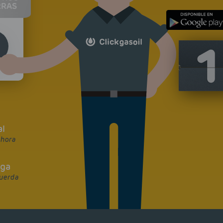
RRAS
al
 hora
ega
cuerda