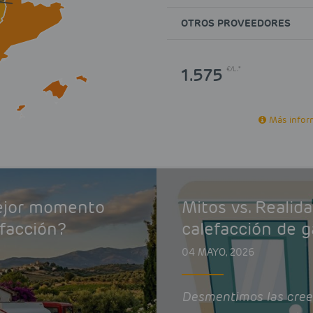
OTROS PROVEEDORES
1.575
€/L.*
Más inform
mejor momento
Mitos vs. Realid
efacción?
calefacción de g
04 MAYO, 2026
Desmentimos las cree