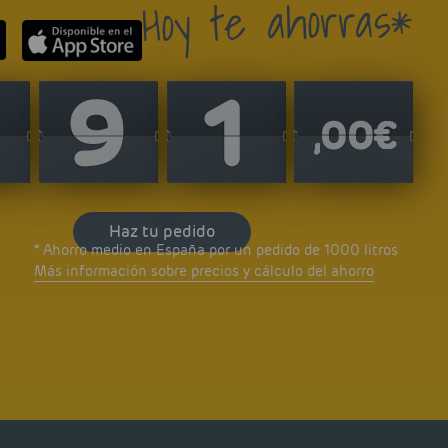
Hoy te ahorras*
Haz tu pedido
* Ahorro medio en España por un pedido de 1000 litros
Más información sobre precios y cálculo del ahorro