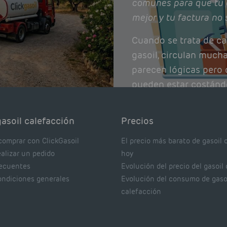
comunes para que tu 
mejor y tu factura no 
Cuando se trata de ca
gasoil, circulan much
parecen lógicas pero q
pueden estar costánd
afectando el rendimie
Pocas se contrastan 
asoil calefacción
Precios
realmente dicen los e
comprar con ClickGasoil
El precio más barato de gasoil 
ealizar un pedido
hoy
recuentes
Evolución del precio del gasoil
ondiciones generales
Evolución del consumo de gaso
calefacción