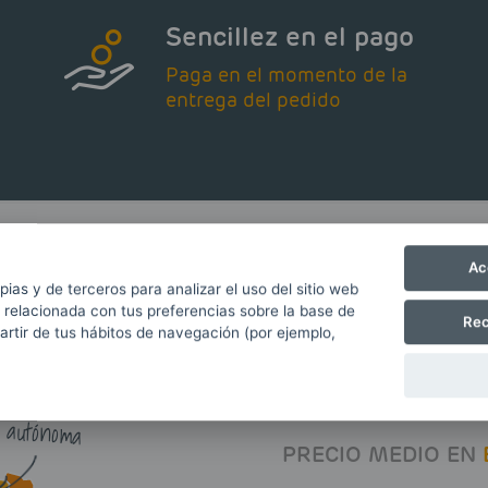
Sencillez en el pago
Paga en el momento de la
entrega del pedido
Ac
pias y de terceros para analizar el uso del sitio web
El mejor p
 relacionada con tus preferencias sobre la base de
efacción en tu zona
Rec
partir de tus hábitos de navegación (por ejemplo,
click encima de
 comunidad
Click
Gasoil
autónoma
PRECIO MEDIO EN