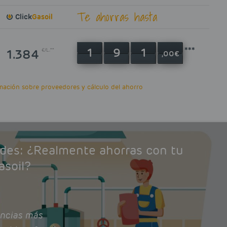
Te ahorras hasta
Click
Gasoil
***
1
9
1
1.384
€/L.**
,00
€
ación sobre proveedores y cálculo del ahorro
ades: ¿Realmente ahorras con tu
asoil?
ncias más