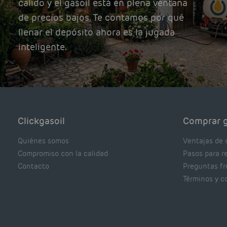
cálido y el gasoil está en plena ventana
de precios bajos. Te contamos por qué
llenar el depósito ahora es la jugada
inteligente.
Clickgasoil
Comprar g
Quiénes somos
Ventajas de 
Compromiso con la calidad
Pasos para r
Contacto
Preguntas f
Términos y c