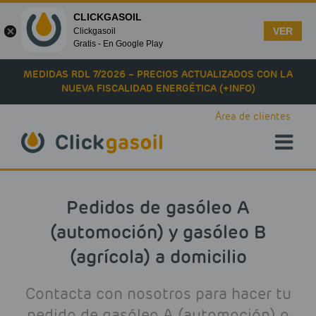
CLICKGASOIL
VER
Clickgasoil
Gratis - En Google Play
Skip to main content
MEDIDAS RDL 7/2026 – PRECIOS ACTUALIZADOS CON LA
NUEVA FISCALIDAD ENERGÉTICA (+INFO)
Área de clientes
Pedidos de gasóleo A
(automoción) y gasóleo B
(agrícola) a domicilio
Contacta con nosotros para hacer tu
pedido de gasóleo A (automoción) o