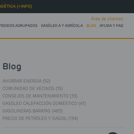
GÉTICA (+INFO)
Área de clientes
PEDIDOS AGRUPADOS
GASÓLEO A Y AGRÍCOLA
BLOG
AYUDA Y FAQ
Blog
AHORRAR ENERGÍA (52)
COMUNIDAD DE VECINOS (15)
CONSEJOS DE MANTENIMIENTO (33)
GASÓLEO CALEFACCIÓN DOMÉSTICO (41)
GASOLINERAS BARATAS (485)
PRECIO DE PETRÓLEO Y GASOIL (134)