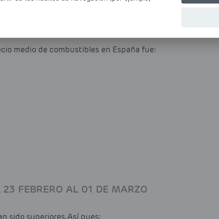
recio medio de combustibles en España fue:
 23 FEBRERO AL 01 DE MARZO
n sido superiores. Así pues: