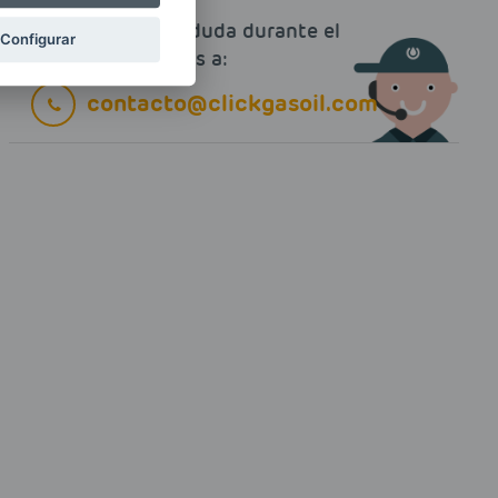
Si tienes alguna duda durante el
Configurar
pedido escríbenos a:
contacto@clickgasoil.com