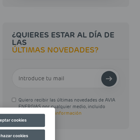
¿QUIERES ESTAR AL DÍA DE
LAS
ÚLTIMAS NOVEDADES?
E-MAIL
Quiero recibir las últimas novedades de AVIA
ENERGIAS por cualquier medio, incluido
electrónico.
Más información
eptar cookies
hazar cookies