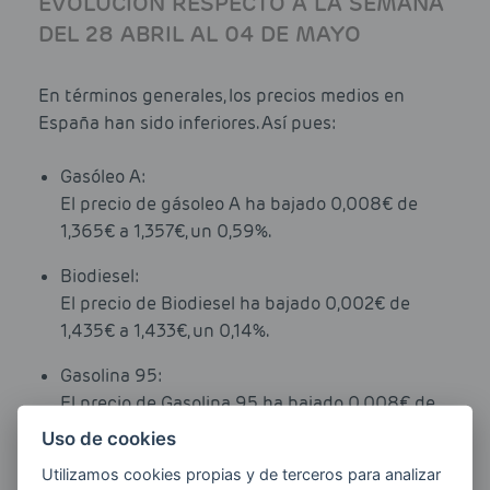
EVOLUCIÓN RESPECTO A LA SEMANA
DEL 28 ABRIL AL 04 DE MAYO
En términos generales, los precios medios en
España han sido inferiores. Así pues:
Gasóleo A:
El precio de gásoleo A ha bajado 0,008€ de
1,365€ a 1,357€, un 0,59%.
Biodiesel:
El precio de Biodiesel ha bajado 0,002€ de
1,435€ a 1,433€, un 0,14%.
Gasolina 95:
El precio de Gasolina 95 ha bajado 0,008€ de
1,445€ a 1,437€, un 0,56%.
Uso de cookies
Gasolina 98:
Utilizamos cookies propias y de terceros para analizar