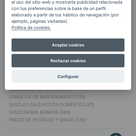
el uso del sitio web y mostrarte publicidad relacionada
El precio de Gasolina 98 ha bajado 0,010€ de
con tus preferencias sobre la base de un perfil
1,631€ a 1,621€, un 0,62%.
elaborado a partir de tus hábitos de navegación (por
ejemplo, páginas visitadas).
Política de cookies.
¿Quieres conocer el precio de gasoil en
tu localidad?
Aceptar cookies
Rechazar cookies
Blog
Configurar
AHORRAR ENERGÍA (52)
COMUNIDAD DE VECINOS (15)
CONSEJOS DE MANTENIMIENTO (33)
GASÓLEO CALEFACCIÓN DOMÉSTICO (41)
GASOLINERAS BARATAS (485)
PRECIO DE PETRÓLEO Y GASOIL (134)