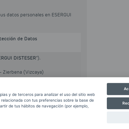
sus datos personales en ESERGUI
otección de Datos
ERGUI DISTESER
”).
– Zierbena (Vizcaya)
Ac
ción.
pias y de terceros para analizar el uso del sitio web
 relacionada con tus preferencias sobre la base de
Rec
oductos y servicios comercializados
partir de tus hábitos de navegación (por ejemplo,
el envío de comunicaciones
 incluido el electrónico.