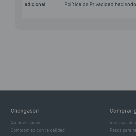
adicional
Política de Privacidad haciend
Clickgasoil
Comprar g
Quiénes somos
Ventajas de 
Compromiso con la calidad
Pasos para r