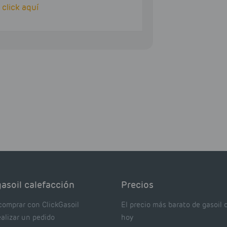
o
click aquí
asoil calefacción
Precios
comprar con ClickGasoil
El precio más barato de gasoil 
ealizar un pedido
hoy