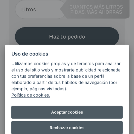
CUANTOS MÁS LITROS
PIDAS,
MÁS AHORRAS
Haz tu pedido
Uso de cookies
Utilizamos cookies propias y de terceros para analizar
el uso del sitio web y mostrarte publicidad relacionada
con tus preferencias sobre la base de un perfil
elaborado a partir de tus hábitos de navegación (por
¿QUIERES ESTAR AL DÍA DE
ejemplo, páginas visitadas).
LAS
Política de cookies.
ÚLTIMAS NOVEDADES?
Aceptar cookies
E-MAIL
Rechazar cookies