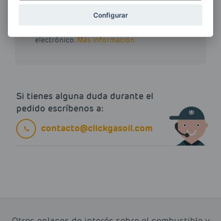
Configurar
Quiero recibir las últimas novedades de AVIA
ENERGIAS por cualquier medio, incluido
electrónico.
Más información
Si tienes alguna duda durante el
pedido escríbenos a:
contacto@clickgasoil.com
Otros enlaces de interés sobre el combustible y