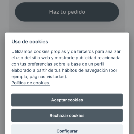
Haz tu pedido
Uso de cookies
Utilizamos cookies propias y de terceros para analizar
el uso del sitio web y mostrarte publicidad relacionada
¿QUIERES ESTAR AL DÍA DE
con tus preferencias sobre la base de un perfil
LAS
elaborado a partir de tus hábitos de navegación (por
ÚLTIMAS NOVEDADES?
ejemplo, páginas visitadas).
Política de cookies.
E-MAIL
Aceptar cookies
Rechazar cookies
Quiero recibir las últimas novedades de AVIA
ENERGIAS por cualquier medio, incluido
Configurar
electrónico.
Más información