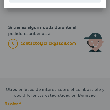
Si tienes alguna duda durante el
pedido escríbenos a:
contacto@clickgasoil.com
Otros enlaces de interés sobre el combustible y
sus diferentes estadísticas en Benasau
Gasóleo A