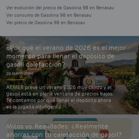
Ver evolución del precio de Gasolina 98 en Benasau
Ver consumo de Gasolina 98 en Benasau
Ver precio de Gasolina 98 en Benasau
¿Por qué el verano de 2026 es el mejor
momento para llenar el depósito de
gasoil calefacción?
28 MAYO, 2026
AEMET prevé un verano 2026 muy cálido y el
gasoil está en plena ventana de precios bajos.
Te contamos por qué llenar el depósito ahora
es la jugada inteligente.
Mitos vs. Realidades: ¿Realmente
ahorras con tu calefacción de gasoil?