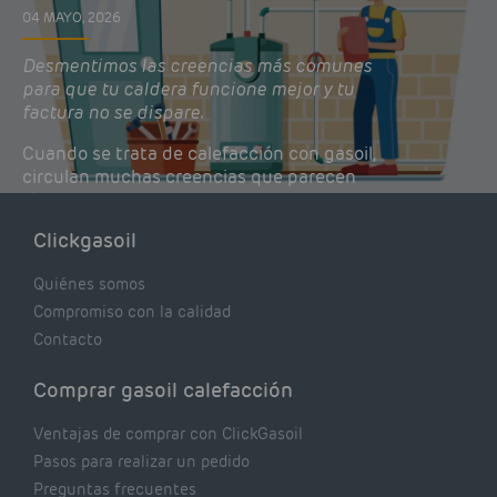
04 MAYO, 2026
Desmentimos las creencias más comunes
para que tu caldera funcione mejor y tu
factura no se dispare.
Cuando se trata de calefacción con gasoil,
circulan muchas creencias que parecen
lógicas pero que, en realidad, pueden estar
costándote dinero y afectando el rendimiento
Clickgasoil
de tu caldera. Pocas se contrastan con lo que
realmente dicen los expertos.
Quiénes somos
Compromiso con la calidad
Contacto
Comprar gasoil calefacción
Ventajas de comprar con ClickGasoil
Pasos para realizar un pedido
Preguntas frecuentes