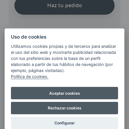
Haz tu pedido
Uso de cookies
Utilizamos cookies propias y de terceros para analizar
¿QUIERES ESTAR AL DÍA DE
el uso del sitio web y mostrarte publicidad relacionada
LAS
con tus preferencias sobre la base de un perfil
ÚLTIMAS NOVEDADES?
elaborado a partir de tus hábitos de navegación (por
ejemplo, páginas visitadas).
Política de cookies.
E-MAIL
Aceptar cookies
Rechazar cookies
Quiero recibir las últimas novedades de AVIA
ENERGIAS por cualquier medio, incluido
electrónico.
Más información
Configurar