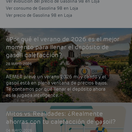
Ver evolución del precio de Gasolina 98 en Loja
Ver consumo de Gasolina 98 en Loja
Ver precio de Gasolina 98 en Loja
¿Por qué el verano de 2026 es el mejor
momento para llenar el depósito de
gasoil calefacción?
28 MAYO, 2026
AEMET prevé un verano 2026 muy cálido y el
gasoil está en plena ventana de precios bajos.
Te contamos por qué llenar el depósito ahora
es la jugada inteligente.
Mitos vs. Realidades: ¿Realmente
ahorras con tu calefacción de gasoil?
04 MAYO, 2026