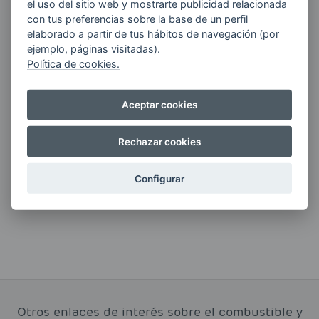
el uso del sitio web y mostrarte publicidad relacionada
con tus preferencias sobre la base de un perfil
Quiero recibir las últimas novedades de AVIA
elaborado a partir de tus hábitos de navegación (por
ENERGIAS por cualquier medio, incluido
ejemplo, páginas visitadas).
electrónico.
Más información
Política de cookies.
Aceptar cookies
Si tienes alguna duda durante el
Rechazar cookies
pedido escríbenos a:
contacto@clickgasoil.com
Configurar
Otros enlaces de interés sobre el combustible y