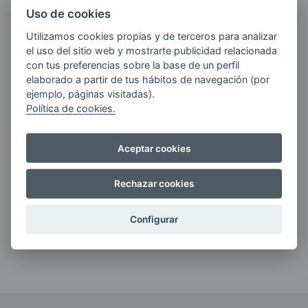
Uso de cookies
Utilizamos cookies propias y de terceros para analizar
Quiero recibir las últimas novedades de AVIA
el uso del sitio web y mostrarte publicidad relacionada
ENERGIAS por cualquier medio, incluido
con tus preferencias sobre la base de un perfil
electrónico.
Más información
elaborado a partir de tus hábitos de navegación (por
ejemplo, páginas visitadas).
Política de cookies.
Aceptar cookies
Si tienes alguna duda durante el
pedido escríbenos a:
Rechazar cookies
contacto@clickgasoil.com
Configurar